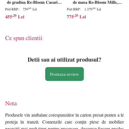
de gradina Re-Bloom Casario,
de masa Re-Bloom Mills,
fier/ciment/sticla, 40x44x90 cm,
textil/MDF/spuma, 50x58x80
,00
,00
Pret RRP:
759
Lei
Pret RRP:
1.379
Lei
pliabile, 120 kg, multicolor -
cm, sezut 50x45 cm, 120 kg,
,20
,20
455
Lei
775
Lei
Verificat A
natur/bej deschis - Verificat A
Ce spun clientii
Detii sau ai utilizat produsul?
Posteaza review
Nota
Produsele vin ambalate corespunzător în carton presat pentru a le
proteja în tranzit. Comenzile care conțin piese de mobilier
necesită mai mult timp pentru procesare, deoarece fiecare produs