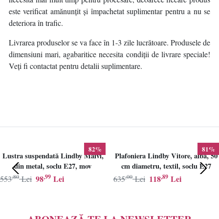
este verificat amănunțit și împachetat suplimentar pentru a nu se
deteriora în trafic.
Livrarea produselor se va face în 1-3 zile lucrătoare. Produsele de
dimensiuni mari, agabaritice necesita condiții de livrare speciale!
Veți fi contactat pentru detalii suplimentare.
82%
81%
Lustra suspendată Lindby Maivi,
Plafoniera Lindby Vitore, alba, 50
din metal, soclu E27, mov
cm diametru, textil, soclu E27
,80
,99
,00
,89
98
Lei
118
Lei
553
Lei
635
Lei
ABONEAZĂ-TE LA NEWSLETTER