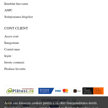
Întrebări frecvente
ANPC
Soluționarea litigiilor
CONT CLIENT
Acces cont
Înregistrare
Contul meu
Ieșire
Istoric comenzi
Produse favorite
Acest site folosește cookies pentru a vă oferi funcționalitatea dorită.
Navigând în continuare, sunteți de acord cu
Politica de cookies
și cu