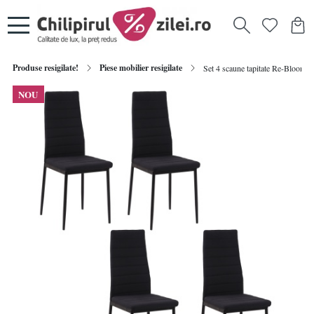
Produse resigilate!
Piese mobilier resigilate
Set 4 scaune tapitate Re-Bloom, t
NOU