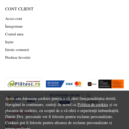
CONT CLIENT
Acces cont
Înregistrare
Contul meu
Ieșire
Istoric comenzi
Produse favorite
Acest site folosește cookies pentru a vă oferi funcționalitatea dorită.
Navigând în continuare, sunteți de acord cu
Politica de cookies
și cu
plasarea de cookies, cu scopul de a vă oferi o experiență îmbunătațită.
Datele Dvs. personale vor fi folosite pentru reclame personalizate.
Cookies pot fi folosite pentru afisarea de reclame personalizate si
nepersonalizate.