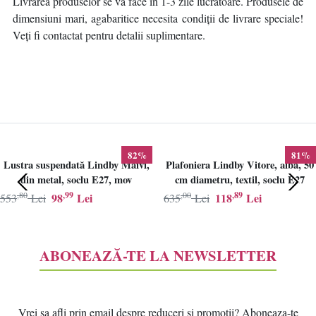
Livrarea produselor se va face în 1-3 zile lucrătoare. Produsele de
dimensiuni mari, agabaritice necesita condiții de livrare speciale!
Veți fi contactat pentru detalii suplimentare.
82%
81%
Lustra suspendată Lindby Maivi,
Plafoniera Lindby Vitore, alba, 50
din metal, soclu E27, mov
cm diametru, textil, soclu E27
,80
,99
,00
,89
98
Lei
118
Lei
553
Lei
635
Lei
ABONEAZĂ-TE LA NEWSLETTER
Vrei sa afli prin email despre reduceri si promotii? Aboneaza-te