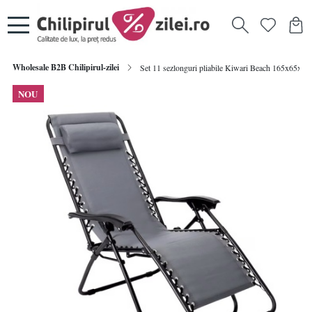
Wholesale B2B Chilipirul-zilei
Set 11 sezlonguri pliabile Kiwari Beach 165x65x113 cm,
NOU