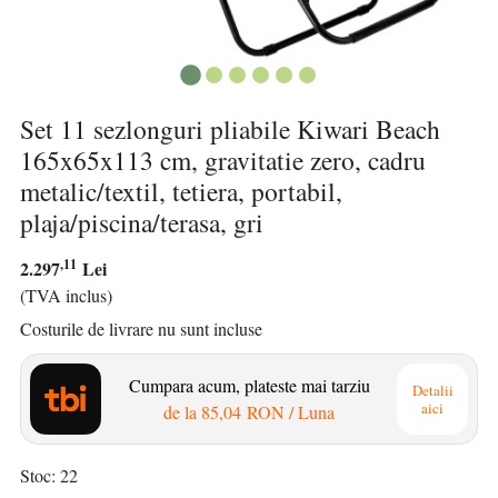
Set 11 sezlonguri pliabile Kiwari Beach
165x65x113 cm, gravitatie zero, cadru
metalic/textil, tetiera, portabil,
plaja/piscina/terasa, gri
,11
2.297
Lei
(TVA inclus)
Costurile de livrare nu sunt incluse
Cumpara acum, plateste mai tarziu
Detalii
aici
de la
85,04 RON
/ Luna
Stoc
22