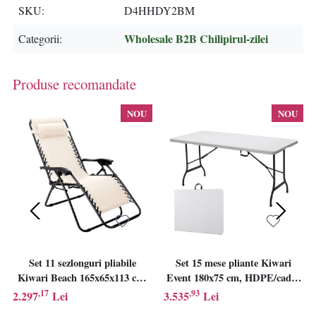
SKU
D4HHDY2BM
Wholesale B2B Chilipirul-zilei
Categorii
Produse recomandate
NOU
NOU
Set 11 sezlonguri pliabile
Set 15 mese pliante Kiwari
Kiwari Beach 165x65x113 cm,
Event 180x75 cm, HDPE/cadru
gravitatie zero, cadru
metalic ranforsat, sistem pliere
,17
,93
2.297
Lei
3.535
Lei
metalic/textil, tetiera, portabil,
rapida,