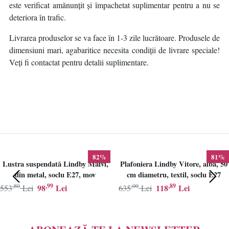
este verificat amănunțit și împachetat suplimentar pentru a nu se
deteriora în trafic.
Livrarea produselor se va face în 1-3 zile lucrătoare. Produsele de
dimensiuni mari, agabaritice necesita condiții de livrare speciale!
Veți fi contactat pentru detalii suplimentare.
82%
81%
Lustra suspendată Lindby Maivi,
Plafoniera Lindby Vitore, alba, 50
din metal, soclu E27, mov
cm diametru, textil, soclu E27
,80
,99
,00
,89
98
Lei
118
Lei
553
Lei
635
Lei