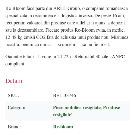
Re-Bloom face parte din ARLL Group, o companie romaneasca
specializata in recommerce si logistica inversa. De peste 16 ani,
recuperam valoarea din produse care altfel ar fi ajuns la depozit
sau la dezasamblare. Fiecare produs Re-Bloom evita, in medie,
12-48 kg emisii CO2 fata de achizitia unui produs nou. Misiunea
noastra: pentru ca nimic — si nimeni — sa nu fie irosit.
Garantie 6 luni · Livrare in 24-72h · Returnabil 30 zile · ANPC
compliant
Detalii
SKU
BEL-33746
Piese mobilier resigilate
Produse
Categorii
,
resigilate!
Re-bloom
Brand