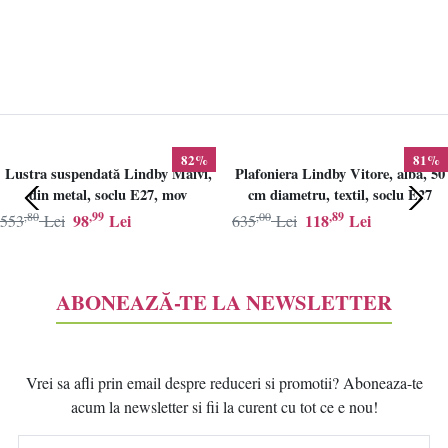
82%
81%
Lustra suspendată Lindby Maivi,
Plafoniera Lindby Vitore, alba, 50
din metal, soclu E27, mov
cm diametru, textil, soclu E27
,80
,99
,00
,89
98
Lei
118
Lei
553
Lei
635
Lei
ABONEAZĂ-TE LA NEWSLETTER
Vrei sa afli prin email despre reduceri si promotii? Aboneaza-te
acum la newsletter si fii la curent cu tot ce e nou!