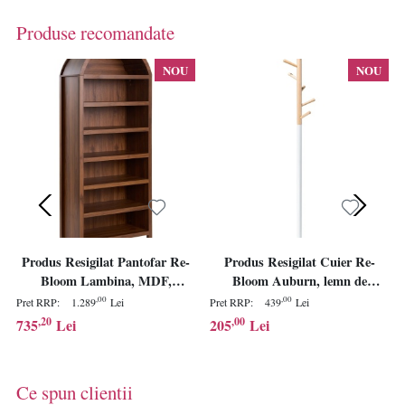
Produse recomandate
NOU
NOU
Produs Resigilat Pantofar Re-
Produs Resigilat Cuier Re-
Bloom Lambina, MDF,
Bloom Auburn, lemn de
75x35x180 cm, rafturi reglabile,
pin/otel, 6 agatatori, 29x29x170
,00
,00
Pret RRP:
1.289
Lei
Pret RRP:
439
Lei
picioare 9 cm, maro inchis -
cm, alb/natur - Verificat A
,20
,00
735
Lei
205
Lei
Verificat A
Ce spun clientii