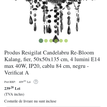
Produs Resigilat Candelabru Re-Bloom
Kalang, fier, 50x50x135 cm, 4 lumini E14
max 40W, IP20, cablu 84 cm, negru -
Verificat A
,00
Pret RRP:
409
Lei
,20
239
Lei
(TVA inclus)
Costurile de livrare nu sunt incluse