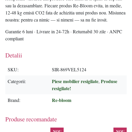
sau la dezasamblare. Fiecare produs Re-Bloom evita, in medie,
12-48 kg emisii CO2 fata de achizitia unui produs nou. Misiunea
noastra: pentru ca nimic — si nimeni — sa nu fie irosit.
Garantie 6 luni · Livrare in 24-72h · Returnabil 30 zile · ANPC
compliant
Detalii
SKU
SIR-869VEL5124
Piese mobilier resigilate
Produse
Categorii
,
resigilate!
Re-bloom
Brand
Produse recomandate
NOU
NOU