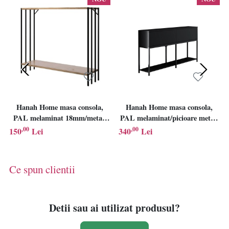
Hanah Home masa consola,
Hanah Home masa consola,
PAL melaminat 18mm/metal,
PAL melaminat/picioare metal,
90x26x74 cm, negru/pin atlantic
150x30x80 cm, grosime 18mm,
,00
,00
150
Lei
340
Lei
- Verificat A · Re-Bloom
negru - Verificat A · Re-Bloom
Ce spun clientii
Detii sau ai utilizat produsul?