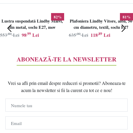
82%
81%
Lustra suspendată Lindby Maivi,
Plafoniera Lindby Vitore, alba, 50
din metal, soclu E27, mov
cm diametru, textil, soclu E27
,80
,99
,00
,89
98
Lei
118
Lei
553
Lei
635
Lei
ABONEAZĂ-TE LA NEWSLETTER
Vrei sa afli prin email despre reduceri si promotii? Aboneaza-te
acum la newsletter si fii la curent cu tot ce e nou!
Numele tau
Email