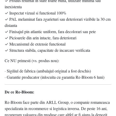
✓ Produs returnat in stare foarte buna, utilizare minima sau
inexistenta
✓ Inspectat vizual si functional 100%
✓ PAL melaminat fara zgarieturi sau deteriorari vizibile la 30 cm
distanta
✓ Finisajul pin atlantic uniform, fara decolorari sau pete
✓ Picioarele din arin intacte, fara deteriorari
✓ Mecanismul de extensie functional
✓ Structura stabila, capacitate de incarcare verificata
Ce NU primesti (vs. produs nou):
· Sigiliul de fabrica (ambalajul original a fost deschis)
· Garantie producator (inlocuita cu garantia Re-Bloom 6 luni)
De ce Re-Bloom:
Re-Bloom face parte din ARLL Group, o companie romaneasca
specializata in recommerce si logistica inversa. De peste 16 ani,
recuperam valoarea din produse care altfel ar fi ajuns la depozit