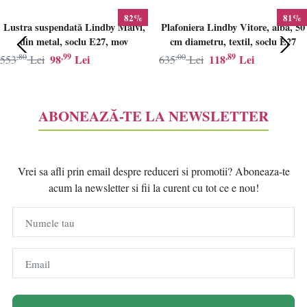
82%
81%
Lustra suspendată Lindby Maivi,
Plafoniera Lindby Vitore, alba, 50
din metal, soclu E27, mov
cm diametru, textil, soclu E27
,80
,99
,00
,89
98
Lei
118
Lei
553
Lei
635
Lei
ABONEAZĂ-TE LA NEWSLETTER
Vrei sa afli prin email despre reduceri si promotii? Aboneaza-te
acum la newsletter si fii la curent cu tot ce e nou!
Numele tau
Email