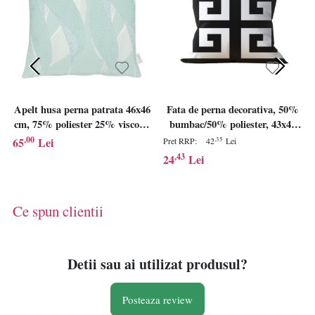
Apelt husa perna patrata 46x46
Fata de perna decorativa, 50%
cm, 75% poliester 25% viscoza,
bumbac/50% poliester, 43x43
spalare delicata, verde/alb -
cm, alb/negru - Verificat A · Re-
,00
65
Lei
,35
Pret RRP:
42
Lei
Verificat A · Re-Bloom
Bloom
,43
24
Lei
Ce spun clientii
Detii sau ai utilizat produsul?
Posteaza review