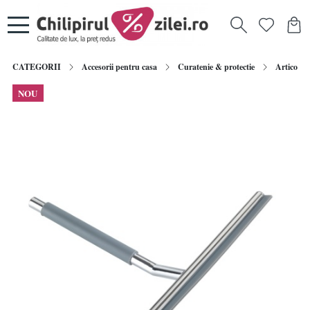
CATEGORII
Accesorii pentru casa
Curatenie & protectie
Articole c
NOU