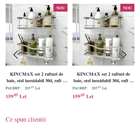
NOU
NOU
KINCMAX set 2 rafturi de
KINCMAX set 2 rafturi de
baie, otel inoxidabil 304, raft 1:
baie, otel inoxidabil 304, raft 1:
31.5x11.9x12.9 cm + raft 2:
31.5x11.9x12.9 cm + raft 2:
,05
,05
Pret RRP:
265
Lei
Pret RRP:
265
Lei
32x14x12.9 cm, 9kg/raft, 4
32x14x12.9 cm, 9kg/raft, 4
,05
,05
159
Lei
159
Lei
carlige mobile, drenaj optimizat,
carlige mobile, drenaj optimizat,
argintiu - Verificat A · Re-
argintiu - Verificat A · Re-
Bloom
Bloom
Ce spun clientii