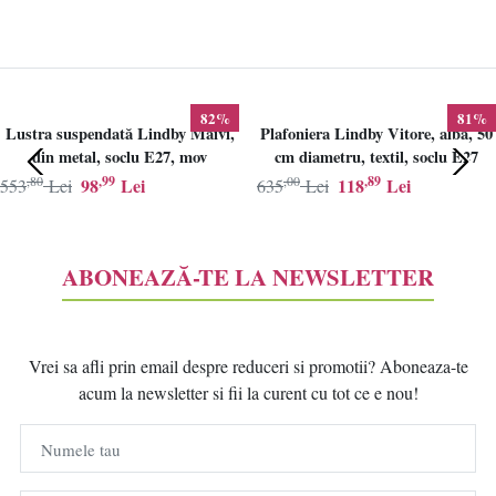
82%
81%
Lustra suspendată Lindby Maivi,
Plafoniera Lindby Vitore, alba, 50
din metal, soclu E27, mov
cm diametru, textil, soclu E27
,80
,99
,00
,89
98
Lei
118
Lei
553
Lei
635
Lei
ABONEAZĂ-TE LA NEWSLETTER
Vrei sa afli prin email despre reduceri si promotii? Aboneaza-te
acum la newsletter si fii la curent cu tot ce e nou!
Numele tau