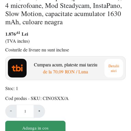
4 microfoane, Mod Steadycam, InstaPano,
Slow Motion, capacitate acumulator 1630
mAh, culoare neagra
,61
1.876
Lei
(TVA inclus)
Costurile de livrare nu sunt incluse
Cumpara acum, plateste mai tarziu
Detalii
aici
de la
70,09 RON
/ Luna
Stoc
1
Cod produs - SKU
CINOSXX/A
−
+
Adauga in cos