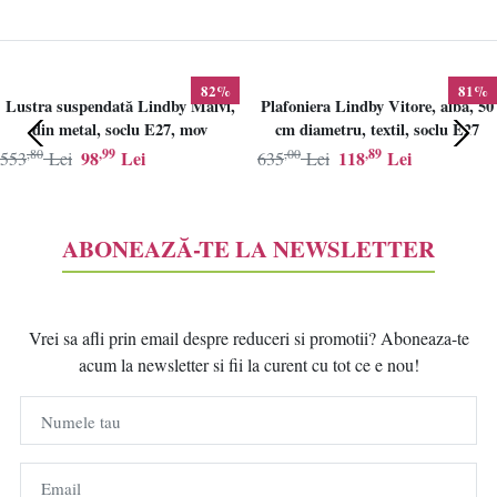
82%
81%
Lustra suspendată Lindby Maivi,
Plafoniera Lindby Vitore, alba, 50
din metal, soclu E27, mov
cm diametru, textil, soclu E27
,80
,99
,00
,89
98
Lei
118
Lei
553
Lei
635
Lei
ABONEAZĂ-TE LA NEWSLETTER
Vrei sa afli prin email despre reduceri si promotii? Aboneaza-te
acum la newsletter si fii la curent cu tot ce e nou!
Numele tau
Email