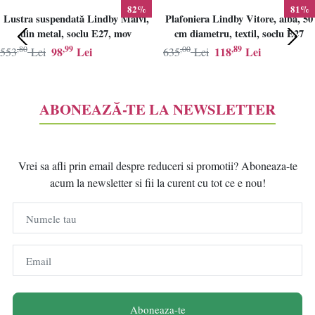
82%
81%
Lustra suspendată Lindby Maivi,
Plafoniera Lindby Vitore, alba, 50
din metal, soclu E27, mov
cm diametru, textil, soclu E27
,80
,99
,00
,89
98
Lei
118
Lei
553
Lei
635
Lei
ABONEAZĂ-TE LA NEWSLETTER
Vrei sa afli prin email despre reduceri si promotii? Aboneaza-te
acum la newsletter si fii la curent cu tot ce e nou!
Numele tau
Email
Aboneaza-te