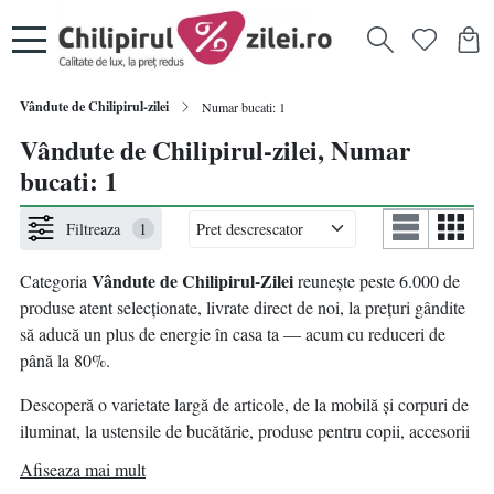
Vândute de Chilipirul-zilei
Numar bucati: 1
Vândute de Chilipirul-zilei, Numar
bucati: 1
Filtreaza
1
Vândute de Chilipirul-Zilei
Categoria
reunește peste 6.000 de
produse atent selecționate, livrate direct de noi, la prețuri gândite
să aducă un plus de energie în casa ta — acum cu reduceri de
până la 80%.
Descoperă o varietate largă de articole, de la mobilă și corpuri de
iluminat, la ustensile de bucătărie, produse pentru copii, accesorii
pentru animale de companie, decorațiuni, bricolaj și multe alte
Afiseaza mai mult
idei practice pentru un nou început.