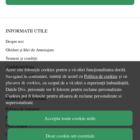
INFORMATII UTILE
Despre noi
Ghiduri și Idei de Amenajare
Termeni și condiții
Confidențialitate
Acest site folosește cookies pentru a vă oferi funcționalitatea dorită.
Mărturiile clienților
Navigând în continuare, sunteți de acord cu
Politica de cookies
și cu
plasarea de cookies, cu scopul de a vă oferi o experiență îmbunătațită.
Politica de Cookies
Datele Dvs. personale vor fi folosite pentru reclame personalizate.
Cookies pot fi folosite pentru afisarea de reclame personalizate si
PLATA SI LIVRARE
nepersonalizate.
Politica de transport
Politica de retur
Accepta toate cookie-urile
Cum cumpăr
Coșul meu
Doar cookie-uri esentiale