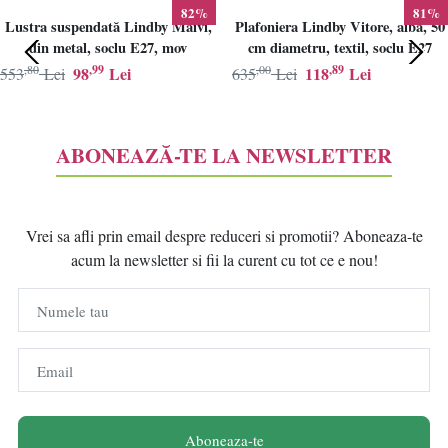
82%
81%
Lustra suspendată Lindby Maivi,
Plafoniera Lindby Vitore, alba, 50
din metal, soclu E27, mov
cm diametru, textil, soclu E27
,80
,99
,00
,89
98
Lei
118
Lei
553
Lei
635
Lei
ABONEAZĂ-TE LA NEWSLETTER
Vrei sa afli prin email despre reduceri si promotii? Aboneaza-te
acum la newsletter si fii la curent cu tot ce e nou!
Numele tau
Email
Aboneaza-te