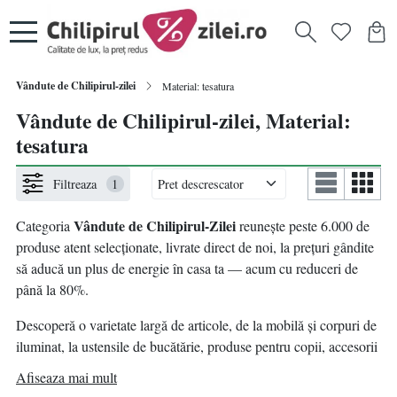
Vândute de Chilipirul-zilei
Material: tesatura
Vândute de Chilipirul-zilei, Material:
tesatura
Filtreaza
1
Vândute de Chilipirul-Zilei
Categoria
reunește peste 6.000 de
produse atent selecționate, livrate direct de noi, la prețuri gândite
să aducă un plus de energie în casa ta — acum cu reduceri de
până la 80%.
Descoperă o varietate largă de articole, de la mobilă și corpuri de
iluminat, la ustensile de bucătărie, produse pentru copii, accesorii
pentru animale de companie, decorațiuni, bricolaj și multe alte
Afiseaza mai mult
idei practice pentru un nou început.