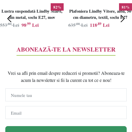
82%
81%
Lustra suspendată Lindby Maivi,
Plafoniera Lindby Vitore, alba, 50
din metal, soclu E27, mov
cm diametru, textil, soclu E27
,80
,99
,00
,89
98
Lei
118
Lei
553
Lei
635
Lei
ABONEAZĂ-TE LA NEWSLETTER
Vrei sa afli prin email despre reduceri si promotii? Aboneaza-te
acum la newsletter si fii la curent cu tot ce e nou!
Numele tau
Email