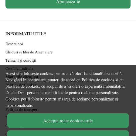
Aboneaza-te
INFORMATII UTILE
Despre noi
Ghiduri și Idei de Amenajare
Termeni și condiții
Confidențialitate
Acest site folosește cookies pentru a vă oferi funcționalitatea dorită.
Mărturiile clienților
Navigând în continuare, sunteți de acord cu
Politica de cookies
și cu
Politica de Cookies
plasarea de cookies, cu scopul de a vă oferi o experiență îmbunătațită.
Datele Dvs. personale vor fi folosite pentru reclame personalizate.
PLATA SI LIVRARE
Cookies pot fi folosite pentru afisarea de reclame personalizate si
nepersonalizate.
Politica de transport
Politica de retur
Accepta toate cookie-urile
Cum cumpăr
Coșul meu