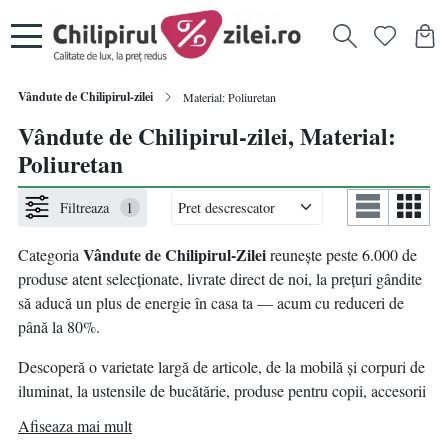
Vândute de Chilipirul-zilei
Material: Poliuretan
Vândute de Chilipirul-zilei, Material:
Poliuretan
Filtreaza
1
Vândute de Chilipirul-Zilei
Categoria
reunește peste 6.000 de
produse atent selecționate, livrate direct de noi, la prețuri gândite
să aducă un plus de energie în casa ta — acum cu reduceri de
până la 80%.
Descoperă o varietate largă de articole, de la mobilă și corpuri de
iluminat, la ustensile de bucătărie, produse pentru copii, accesorii
pentru animale de companie, decorațiuni, bricolaj și multe alte
Afiseaza mai mult
idei practice pentru un nou început.