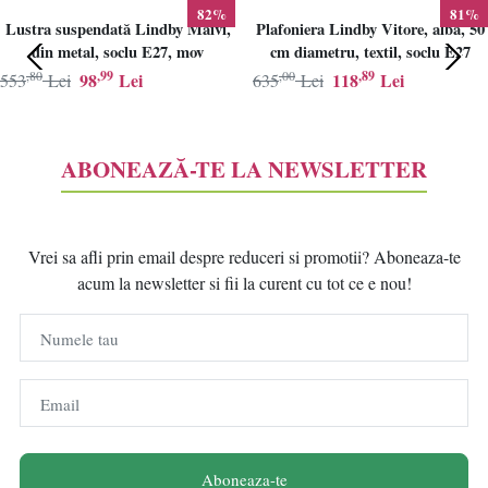
82%
81%
Lustra suspendată Lindby Maivi,
Plafoniera Lindby Vitore, alba, 50
din metal, soclu E27, mov
cm diametru, textil, soclu E27
,80
,99
,00
,89
98
Lei
118
Lei
553
Lei
635
Lei
ABONEAZĂ-TE LA NEWSLETTER
Vrei sa afli prin email despre reduceri si promotii? Aboneaza-te
acum la newsletter si fii la curent cu tot ce e nou!
Numele tau
Email
Aboneaza-te