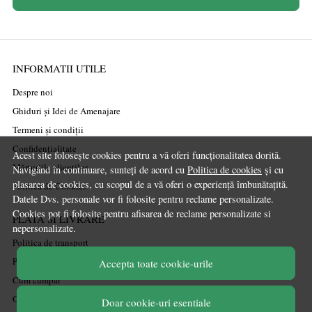
INFORMATII UTILE
Despre noi
Ghiduri și Idei de Amenajare
Termeni și condiții
Confidențialitate
Acest site folosește cookies pentru a vă oferi funcționalitatea dorită.
Mărturiile clienților
Navigând în continuare, sunteți de acord cu
Politica de cookies
și cu
plasarea de cookies, cu scopul de a vă oferi o experiență îmbunătațită.
Politica de Cookies
Datele Dvs. personale vor fi folosite pentru reclame personalizate.
Cookies pot fi folosite pentru afisarea de reclame personalizate si
PLATA SI LIVRARE
nepersonalizate.
Politica de transport
Politica de retur
Accepta toate cookie-urile
Cum cumpăr
Coșul meu
Doar cookie-uri esentiale