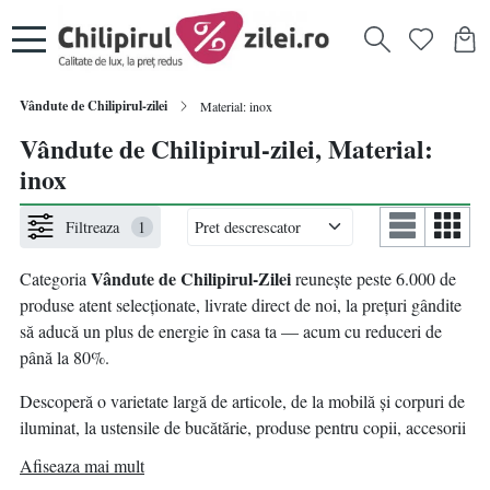
Vândute de Chilipirul-zilei
Material: inox
Vândute de Chilipirul-zilei, Material:
inox
Filtreaza
1
Vândute de Chilipirul-Zilei
Categoria
reunește peste 6.000 de
produse atent selecționate, livrate direct de noi, la prețuri gândite
să aducă un plus de energie în casa ta — acum cu reduceri de
până la 80%.
Descoperă o varietate largă de articole, de la mobilă și corpuri de
iluminat, la ustensile de bucătărie, produse pentru copii, accesorii
pentru animale de companie, decorațiuni, bricolaj și multe alte
Afiseaza mai mult
idei practice pentru un nou început.