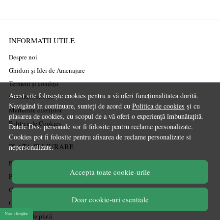
INFORMATII UTILE
Despre noi
Ghiduri și Idei de Amenajare
Termeni și condiții
Acest site folosește cookies pentru a vă oferi funcționalitatea dorită.
Confidențialitate
Navigând în continuare, sunteți de acord cu
Politica de cookies
și cu
Mărturiile clienților
plasarea de cookies, cu scopul de a vă oferi o experiență îmbunătațită.
Politica de Cookies
Datele Dvs. personale vor fi folosite pentru reclame personalizate.
Cookies pot fi folosite pentru afisarea de reclame personalizate si
PLATA SI LIVRARE
nepersonalizate.
Politica de transport
Accepta toate cookie-urile
Politica de retur
Cum cumpăr
Doar cookie-uri esentiale
Coșul meu
Nota clienților
Metode de plată