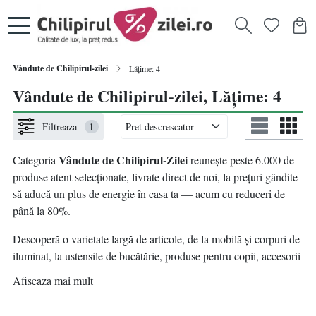
Vândute de Chilipirul-zilei
Lățime: 4
Vândute de Chilipirul-zilei, Lățime: 4
Filtreaza
1
Vândute de Chilipirul-Zilei
Categoria
reunește peste 6.000 de
produse atent selecționate, livrate direct de noi, la prețuri gândite
să aducă un plus de energie în casa ta — acum cu reduceri de
până la 80%.
Descoperă o varietate largă de articole, de la mobilă și corpuri de
iluminat, la ustensile de bucătărie, produse pentru copii, accesorii
pentru animale de companie, decorațiuni, bricolaj și multe alte
Afiseaza mai mult
idei practice pentru un nou început.