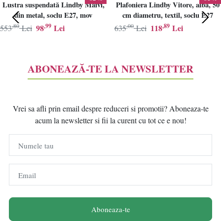
Lustra suspendată Lindby Maivi,
Plafoniera Lindby Vitore, alba, 50
din metal, soclu E27, mov
cm diametru, textil, soclu E27
,80
,99
,00
,89
98
Lei
118
Lei
553
Lei
635
Lei
ABONEAZĂ-TE LA NEWSLETTER
Vrei sa afli prin email despre reduceri si promotii? Aboneaza-te
acum la newsletter si fii la curent cu tot ce e nou!
Numele tau
Email
Aboneaza-te