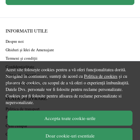
INFORMATII UTILE
Despre noi
Ghiduri și Idei de Amenajare
Termeni și condiții
Confidențialitate
Acest site folosește cookies pentru a vă oferi funcționalitatea dorită.
Mărturiile clienților
Navigând în continuare, sunteți de acord cu
Politica de cookies
și cu
plasarea de cookies, cu scopul de a vă oferi o experiență îmbunătațită.
Politica de Cookies
Datele Dvs. personale vor fi folosite pentru reclame personalizate.
Cookies pot fi folosite pentru afisarea de reclame personalizate si
PLATA SI LIVRARE
nepersonalizate.
Politica de transport
Politica de retur
Accepta toate cookie-urile
Cum cumpăr
Coșul meu
Doar cookie-uri esentiale