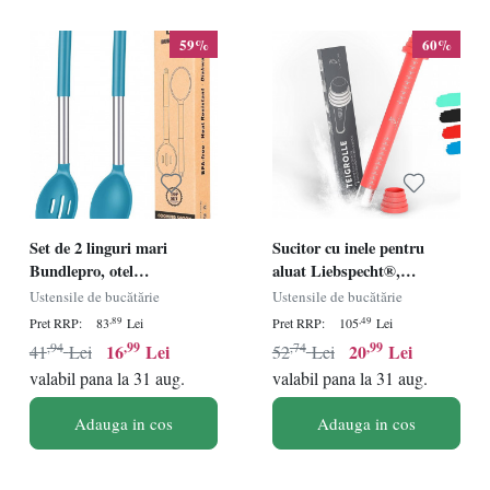
eficiență.
59%
60%
Set de 2 linguri mari
Sucitor cu inele pentru
Bundlepro, otel
aluat Liebspecht®,
inoxidabil/silicon, albastru,
silicon/otel inoxidabil,
Ustensile de bucătărie
Ustensile de bucătărie
34 x 7 cm
argintiu/rosu, 36 x 3,5 cm
,89
,49
Pret RRP:
83
Lei
Pret RRP:
105
Lei
,94
,99
,74
,99
16
Lei
20
Lei
41
Lei
52
Lei
valabil pana la 31 aug.
valabil pana la 31 aug.
Adauga in cos
Adauga in cos