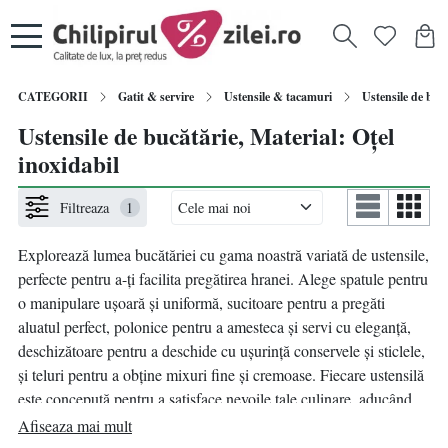
CATEGORII
Gatit & servire
Ustensile & tacamuri
Ustensile de buc
Ustensile de bucătărie, Material: Oțel
inoxidabil
Filtreaza
1
Explorează lumea bucătăriei cu gama noastră variată de ustensile,
perfecte pentru a-ți facilita pregătirea hranei. Alege spatule pentru
o manipulare ușoară și uniformă, sucitoare pentru a pregăti
aluatul perfect, polonice pentru a amesteca și servi cu eleganță,
deschizătoare pentru a deschide cu ușurință conservele și sticlele,
și teluri pentru a obține mixuri fine și cremoase. Fiecare ustensilă
este concepută pentru a satisface nevoile tale culinare, aducând
funcționalitate și stil în bucătăria ta. Descoperă colecția noastră de
Afiseaza mai mult
ustensile și transformă gătitul într-o experiență plină de bucurie și