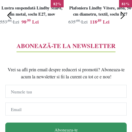
82%
81%
Lustra suspendată Lindby Maivi,
Plafoniera Lindby Vitore, alba, 50
din metal, soclu E27, mov
cm diametru, textil, soclu E27
,80
,99
,00
,89
98
Lei
118
Lei
553
Lei
635
Lei
ABONEAZĂ-TE LA NEWSLETTER
Vrei sa afli prin email despre reduceri si promotii? Aboneaza-te
acum la newsletter si fii la curent cu tot ce e nou!
Numele tau
Email
Aboneaza-te