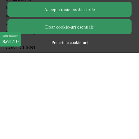
Informatii legale
Accepta toate cookie-urile
Întrebări frecvente
ANPC
Doar cookie-uri esentiale
Soluționarea litigiilor
Nota clienților
8,61
/10
Preferinte cookie-uri
CONT CLIENT
Acces cont
Înregistrare
Contul meu
Ieșire
Istoric comenzi
Produse favorite