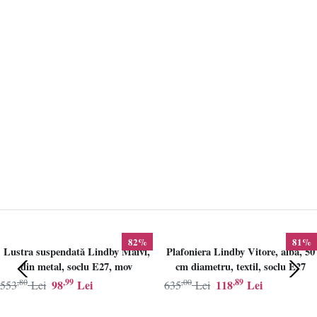
82%
81%
Lustra suspendată Lindby Maivi,
Plafoniera Lindby Vitore, alba, 50
din metal, soclu E27, mov
cm diametru, textil, soclu E27
,80
,99
,00
,89
98
Lei
118
Lei
553
Lei
635
Lei