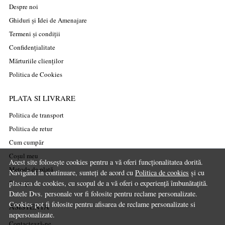
Despre noi
Ghiduri și Idei de Amenajare
Termeni și condiții
Confidențialitate
Mărturiile clienților
Politica de Cookies
PLATA SI LIVRARE
Politica de transport
Politica de retur
Cum cumpăr
Coșul meu
Acest site folosește cookies pentru a vă oferi funcționalitatea dorită.
Metode de plată
Navigând în continuare, sunteți de acord cu
Politica de cookies
și cu
Garanție
plasarea de cookies, cu scopul de a vă oferi o experiență îmbunătațită.
Datele Dvs. personale vor fi folosite pentru reclame personalizate.
Cookies pot fi folosite pentru afisarea de reclame personalizate si
ASISTENTA
nepersonalizate.
Contactează-ne