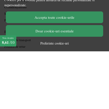
Termeni și condiții
nepersonalizate.
Confidențialitate
Mărturiile clienților
Accepta toate cookie-urile
Politica de Cookies
Doar cookie-uri esentiale
PLATA SI LIVRARE
Nota clienților
Politica de transport
8,61
/10
Preferinte cookie-uri
Politica de retur
Cum cumpăr
Coșul meu
Metode de plată
Garanție
ASISTENTA
Contactează-ne
Informatii legale
Întrebări frecvente