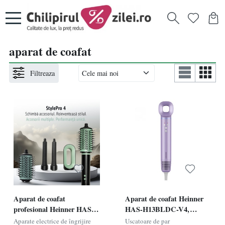
aparat de coafat
Filtreaza
Aparat de coafat
Aparat de coafat Heinner
profesional Heinner HAS-
HAS-H13BLDC-V4,
R15BLDC-BK4, 1500W,
Putere 1300W,
Aparate electrice de îngrijire
Uscatoare de par