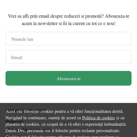
Vrei sa afli prin email despre reduceri si promotii? Aboneaza-te
acum la newsletter si fii la curent cu tot ce e nou!
Numele tau
Email
Aboneaza-te
INFORMATII UTILE
Acest site folosește cookies pentru a vă oferi funcționalitatea dorită.
Navigând în continuare, sunteți de acord cu
Politica de cookies
și cu
Despre noi
plasarea de cookies, cu scopul de a vă oferi o experiență îmbunătațită.
Ghiduri și Idei de Amenajare
Datele Dvs. personale vor fi folosite pentru reclame personalizate.
Cookies pot fi folosite pentru afisarea de reclame personalizate si