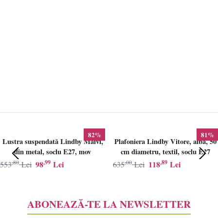
82%
81%
Lustra suspendată Lindby Maivi,
Plafoniera Lindby Vitore, alba, 50
din metal, soclu E27, mov
cm diametru, textil, soclu E27
,80
,99
,00
,89
98
Lei
118
Lei
553
Lei
635
Lei
ABONEAZĂ-TE LA NEWSLETTER