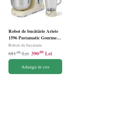
Robot de bucătărie Ariete
1596 Pastamatic Gourmet
1950 Edition, sistem de
Roboti de bucatarie
amestecare planetar
,26
,00
390
Lei
681
Lei
Adauga in cos