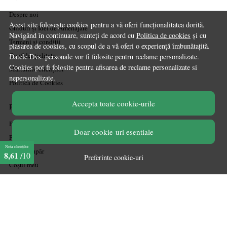
Despre noi
Acest site folosește cookies pentru a vă oferi funcționalitatea dorită.
Ghiduri și Idei de Amenajare
Navigând în continuare, sunteți de acord cu
Politica de cookies
și cu
Termeni și condiții
plasarea de cookies, cu scopul de a vă oferi o experiență îmbunătațită.
Confidențialitate
Datele Dvs. personale vor fi folosite pentru reclame personalizate.
Cookies pot fi folosite pentru afisarea de reclame personalizate si
Mărturiile clienților
nepersonalizate.
Politica de Cookies
Accepta toate cookie-urile
PLATA SI LIVRARE
Politica de transport
Doar cookie-uri esentiale
Politica de retur
Nota clienților
Cum cumpăr
8,61
/10
Preferinte cookie-uri
Coșul meu
Metode de plată
Garanție
ASISTENTA