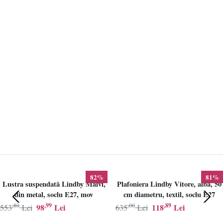
82%
81%
Lustra suspendată Lindby Maivi,
Plafoniera Lindby Vitore, alba, 50
din metal, soclu E27, mov
cm diametru, textil, soclu E27
,80
,99
,00
,89
98
Lei
118
Lei
553
Lei
635
Lei