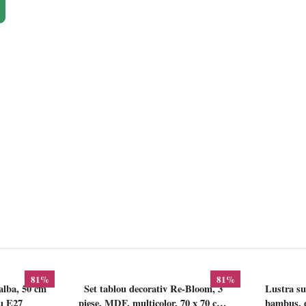
81%
81%
alba, 50 cm
Set tablou decorativ Re-Bloom, 3
Lustra su
lu E27
piese, MDF, multicolor, 70 x 70 cm,
bambus, d