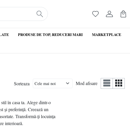
LATE
PRODUSE DE TOP, REDUCERI MARI
MARKETPLACE
Mod afisare
Sorteaza
stil în casa ta. Alege dintr-o
st și preferință. Creează un
 asortate. Transformă-ți locuința
re interioară.