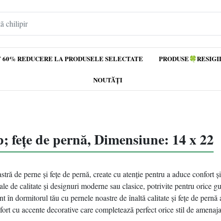
 60% REDUCERE LA PRODUSELE SELECTATE
PRODUSE🍀RESIGI
NOUTĂȚI
 fețe de pernă, Dimensiune: 14 x 22
tră de perne și fețe de pernă, create cu atenție pentru a aduce confort și 
le de calitate și designuri moderne sau clasice, potrivite pentru orice gu
nt în dormitorul tău cu pernele noastre de înaltă calitate și fețe de pernă
fort cu accente decorative care completează perfect orice stil de amenaja