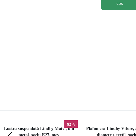
cos
82%
Lustra suspendată Lindby Maivi, din
Plafoniera Lindby Vitore, 
metal, soclu E27, mov
diametru, textil, soc