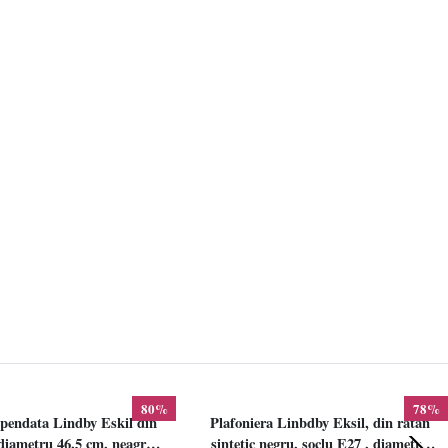
80%
78%
pendata Lindby Eskil din
Plafoniera Linbdby Eksil, din ratan
iametru 46.5 cm, neagra,
sintetic negru, soclu E27 , diametru