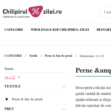
CATEGORII
WHOLESALE B2B CHILIPIRUL-ZILEI
RESTART
CATEGORII
Textile
Perne & fețe de pernă
Dimensiune: 14 x 22
Perne &amp;
Sumar
14 x 22
TEXTILE
Descoperă colecția noas
gamă variată de materia
Perne & fețe de pernă
spațiu relaxant și elega
într-un sanctuar de con
PRET