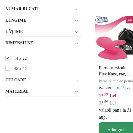
NUMAR BUCATI
LUNGIME
6
LĂȚIME
DIMENSIUNE
14 x 22
Perna cervicala
45 x 45
Flex Kare, roz,
CULOARE
ergonomica si
Perne & fețe de pern
ortopedica,
,97
Pret RRP:
88
Lei
MATERIAL
poliuretan, 14 x
,99
13
Lei
22,5 x 10 cm
,59
35
Lei
valabil pana la 31
aug.
Adauga in