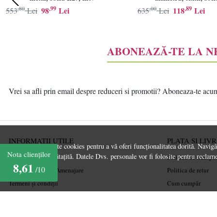
,80
,99
,00
,89
98
Lei
118
Lei
553
Lei
635
Lei
ABONEAZĂ-TE LA 
Vrei sa afli prin email despre reduceri si promotii? Aboneaza-te acum l
INFORMATII UTILE
PLATA SI LIV
Acest site folosește cookies pentru a vă oferi funcționalitatea dorită. Navig
Nota clienților
experiență îmbunătațită. Datele Dvs. personale vor fi folosite pentru reclame
Despre noi
Politica de transpo
8,61
/10
Ghiduri și Idei de Amenajare
Politica de retur
Termeni și condiții
Cum cumpăr
Confidențialitate
Coșul meu
Mărturiile clienților
Metode de plată