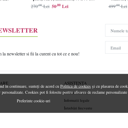
Resigilat, Grad B
,00
,00
,00
50
Lei
270
Lei
499
Lei
NEWSLETTER
Numele t
Email
a newsletter si fii la curent cu tot ce e nou!
RARE
ASISTENTA
ând în continuare, sunteți de acord cu
Politica de cookies
și cu plasarea de cooki
 personalizate. Cookies pot fi folosite pentru afisarea de reclame personalizate
rt
Contactează-ne
Informatii legale
Preferinte cookie-uri
Întrebări frecvente
ANPC
Soluționarea litigiilor