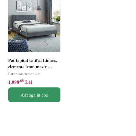
Pat tapitat catifea Limess,
elemente lemn masiv,
somiera inclusa,160x200
Paturi matrimoniale
cm, gri
,68
1.098
Lei
Adauga in cos