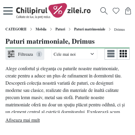
CATEGORII
Mobila
Paturi
Paturi matrimoniale
Drimus
Paturi matrimoniale, Drimus
Filtreaza
1
Alege confortul și eleganța cu paturile noastre matrimoniale,
create pentru a aduce un plus de rafinament în dormitorul tău.
Descoperă colecția noastră variată de paturi, cu designuri
moderne sau clasice, realizate din materiale de înaltă calitate
precum lemn masiv, metal sau stofă. Paturile noastre
matrimoniale oferă nu doar un spațiu plăcut pentru odihnă, ci și
un element central al esteticii dormitorului. Explorează acum
opțiunile noastre online și transformă-ți dormitorul într-un
Afiseaza mai mult
sanctuar de relaxare.