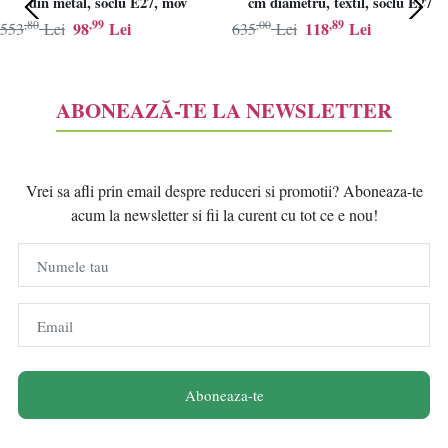
din metal, soclu E27, mov
cm diametru, textil, soclu E27
,80
,99
,00
,89
98
Lei
118
Lei
553
Lei
635
Lei
ABONEAZĂ-TE LA NEWSLETTER
Vrei sa afli prin email despre reduceri si promotii? Aboneaza-te
acum la newsletter si fii la curent cu tot ce e nou!
Numele tau
Email
Aboneaza-te