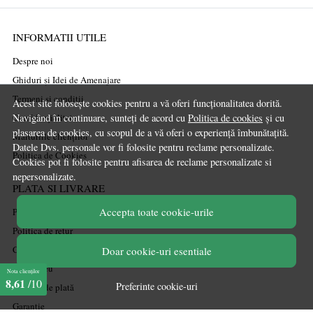
INFORMATII UTILE
Despre noi
Ghiduri și Idei de Amenajare
Termeni și condiții
Acest site folosește cookies pentru a vă oferi funcționalitatea dorită.
Navigând în continuare, sunteți de acord cu
Politica de cookies
și cu
Confidențialitate
plasarea de cookies, cu scopul de a vă oferi o experiență îmbunătațită.
Mărturiile clienților
Datele Dvs. personale vor fi folosite pentru reclame personalizate.
Politica de Cookies
Cookies pot fi folosite pentru afisarea de reclame personalizate si
nepersonalizate.
PLATA SI LIVRARE
Accepta toate cookie-urile
Politica de transport
Politica de retur
Cum cumpăr
Doar cookie-uri esentiale
Coșul meu
Nota clienților
8,61
/10
Preferinte cookie-uri
Metode de plată
Garanție