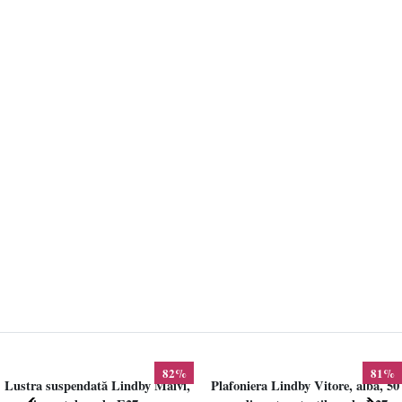
82%
81%
Lustra suspendată Lindby Maivi,
Plafoniera Lindby Vitore, alba, 50