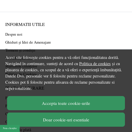
INFORMATII UTILE
Despre noi
Ghiduri și Idei de Amenajare
Termeni și condiții
Acest site folosește cookies pentru a vă oferi funcționalitatea dorită.
Confidențialitate
Navigând în continuare, sunteți de acord cu
Politica de cookies
și cu
Mărturiile clienților
plasarea de cookies, cu scopul de a vă oferi o experiență îmbunătațită.
Politica de Cookies
Datele Dvs. personale vor fi folosite pentru reclame personalizate.
Cookies pot fi folosite pentru afisarea de reclame personalizate si
PLATA SI LIVRARE
nepersonalizate.
Politica de transport
Accepta toate cookie-urile
Politica de retur
Cum cumpăr
Doar cookie-uri esentiale
Coșul meu
Nota clienților
Metode de plată