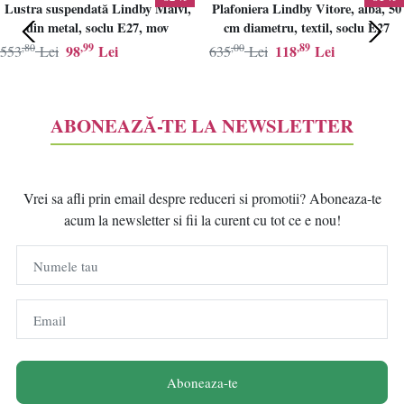
Lustra suspendată Lindby Maivi,
Plafoniera Lindby Vitore, alba, 50
din metal, soclu E27, mov
cm diametru, textil, soclu E27
,80
,99
,00
,89
98
Lei
118
Lei
553
Lei
635
Lei
ABONEAZĂ-TE LA NEWSLETTER
Vrei sa afli prin email despre reduceri si promotii? Aboneaza-te
acum la newsletter si fii la curent cu tot ce e nou!
Numele tau
Email
Aboneaza-te