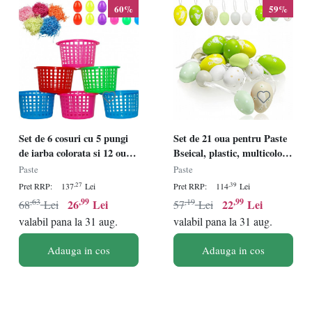
60%
59%
Set de 6 cosuri cu 5 pungi
Set de 21 oua pentru Paste
de iarba colorata si 12 oua
Bseical, plastic, multicolor,
pentru Paste Holady,
4/5/6 cm
Paste
Paste
plastic, multicolor
,27
,39
Pret RRP:
137
Lei
Pret RRP:
114
Lei
,63
,99
,19
,99
26
Lei
22
Lei
68
Lei
57
Lei
valabil pana la 31 aug.
valabil pana la 31 aug.
Adauga in cos
Adauga in cos