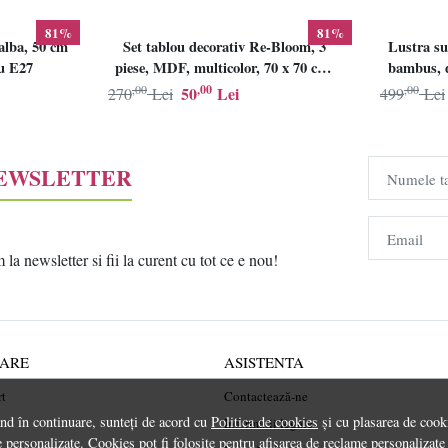
81%
81%
alba, 50 cm
Set tablou decorativ Re-Bloom, 3
Lustra su
lu E27
piese, MDF, multicolor, 70 x 70 cm,
bambus, d
Resigilat, Grad B
,00
,00
,00
50
Lei
270
Lei
499
Lei
NEWSLETTER
Numele t
Email
a newsletter si fii la curent cu tot ce e nou!
RARE
ASISTENTA
rt
Contactează-ne
ând în continuare, sunteți de acord cu
Politica de cookies
și cu plasarea de cooki
Informatii legale
 personalizate. Cookies pot fi folosite pentru afisarea de reclame personalizate