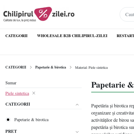
CATEGORII
WHOLESALE B2B CHILIPIRUL-ZILEI
RESTART
CATEGORII
Papetarie & birotica
Material: Piele sintetica
Papetarie &a
Sumar
Piele sintetica
CATEGORII
Papetăria și birotica r
organizare și creativita
Papetarie & birotica
activităților de birou s
papetăria și birotica su
PRET