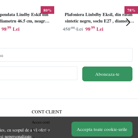
80%
78%
pendata Lindby Eskil din
Plafoniera Linbdby Eksil, din ratan
iametru 46.5 cm, neagra,
sintetic negru, soclu E27 , diametru
E27
46.5cm, LINDBY
,99
,00
,99
98
Lei
98
Lei
458
Lei
au
Aboneaza-te
CONT CLIENT
Acces cont
Accepta toate cookie-urile
es, cu scopul de a vă oferi o
Înregistrare
 si nepersonalizate.