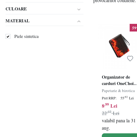
provocărilor cotidiene
CULOARE
MATERIAL
5
Piele sintetica
Organizator de
carduri OneChois,
piele sintetica,
Papetarie & birotica
negru/rosu, 50 de
,92
Pret RRP:
55
Lei
pagini, 18 x 24 x 4
,99
8
Lei
cm
,37
22
Lei
valabil pana la 31
aug.