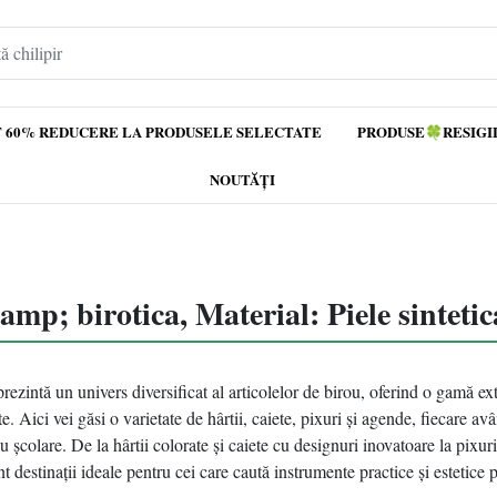
 60% REDUCERE LA PRODUSELE SELECTATE
PRODUSE🍀RESIGI
NOUTĂȚI
mp; birotica, Material: Piele sintetic
eprezintă un univers diversificat al articolelor de birou, oferind o gamă e
te. Aici vei găsi o varietate de hârtii, caiete, pixuri și agende, fiecare avâ
au școlare. De la hârtii colorate și caiete cu designuri inovatoare la pixur
nt destinații ideale pentru cei care caută instrumente practice și estetice 