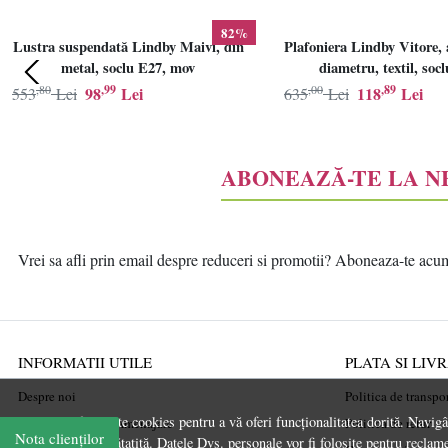
82%
Lustra suspendată Lindby Maivi, din
Plafoniera Lindby Vitore, 
metal, soclu E27, mov
diametru, textil, soc
,80
,99
,00
,89
98
Lei
118
Lei
553
Lei
635
Lei
ABONEAZĂ-TE LA 
Vrei sa afli prin email despre reduceri si promotii? Aboneaza-te acum l
INFORMATII UTILE
PLATA SI LIV
Despre noi
Politica de transpo
Acest site folosește cookies pentru a vă oferi funcționalitatea dorită. Navig
Ghiduri și Idei de Amenajare
Politica de retur
Nota clienților
experiență îmbunătațită. Datele Dvs. personale vor fi folosite pentru reclame