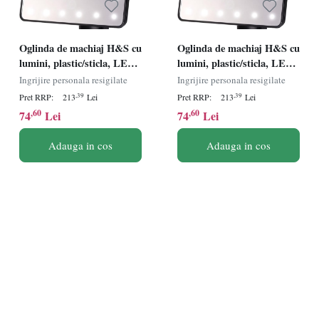
Oglinda de machiaj H&S cu
Oglinda de machiaj H&S cu
lumini, plastic/sticla, LED,
lumini, plastic/sticla, LED,
17 x 27 cm, Resigilat, Grad
17 x 27 cm, Resigilat, Grad
Ingrijire personala resigilate
Ingrijire personala resigilate
A
A
,39
,39
Pret RRP:
213
Lei
Pret RRP:
213
Lei
,60
,60
74
Lei
74
Lei
Adauga in cos
Adauga in cos