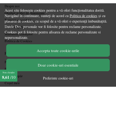
Despre noi
Acest site folosește cookies pentru a vă oferi funcționalitatea dorită.
Ghiduri și Idei de Amenajare
Navigând în continuare, sunteți de acord cu
Politica de cookies
și cu
Termeni și condiții
plasarea de cookies, cu scopul de a vă oferi o experiență îmbunătațită.
Datele Dvs. personale vor fi folosite pentru reclame personalizate.
Confidențialitate
Cookies pot fi folosite pentru afisarea de reclame personalizate si
Mărturiile clienților
nepersonalizate.
Politica de Cookies
Accepta toate cookie-urile
PLATA SI LIVRARE
Politica de transport
Doar cookie-uri esentiale
Politica de retur
Nota clienților
Cum cumpăr
8,61
/10
Preferinte cookie-uri
Coșul meu
Metode de plată
Garanție
ASISTENTA