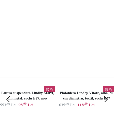
82%
81%
Lustra suspendată Lindby Maivi,
Plafoniera Lindby Vitore, alba, 50
din metal, soclu E27, mov
cm diametru, textil, soclu E27
,80
,99
,00
,89
98
Lei
118
Lei
553
Lei
635
Lei