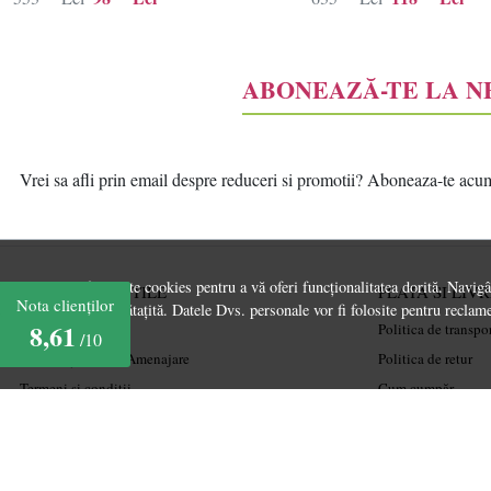
ABONEAZĂ-TE LA 
Vrei sa afli prin email despre reduceri si promotii? Aboneaza-te acum l
Acest site folosește cookies pentru a vă oferi funcționalitatea dorită. Navig
INFORMATII UTILE
PLATA SI LIV
Nota clienților
experiență îmbunătațită. Datele Dvs. personale vor fi folosite pentru reclame
8,61
Despre noi
Politica de transpo
/10
Ghiduri și Idei de Amenajare
Politica de retur
Termeni și condiții
Cum cumpăr
Confidențialitate
Coșul meu
Mărturiile clienților
Metode de plată
Politica de Cookies
Garanție