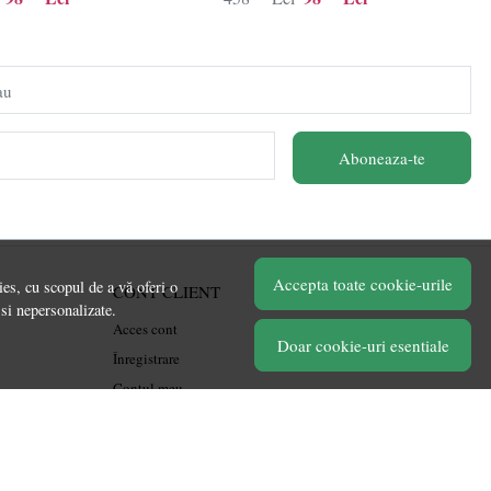
au
Aboneaza-te
Accepta toate cookie-urile
es, cu scopul de a vă oferi o
CONT CLIENT
 si nepersonalizate.
Acces cont
Doar cookie-uri esentiale
Înregistrare
Contul meu
Ieșire
Istoric comenzi
Produse favorite