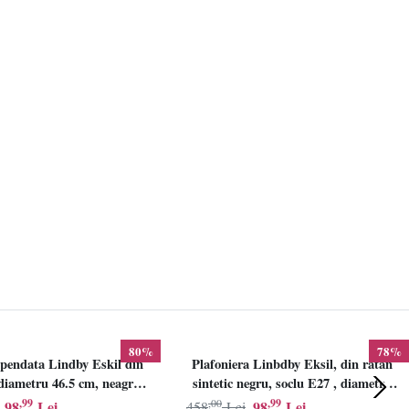
80%
78%
pendata Lindby Eskil din
Plafoniera Linbdby Eksil, din ratan
iametru 46.5 cm, neagra,
sintetic negru, soclu E27 , diametru
E27
46.5cm, LINDBY
,99
,00
,99
98
Lei
98
Lei
458
Lei