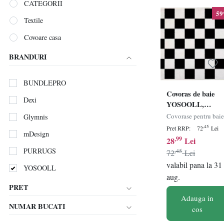
CATEGORII
5
Textile
Covoare casa
BRANDURI
BUNDLEPRO
Covoras de baie
Dexi
YOSOOLL,
poliester, alb/negr
Covorase pentru bai
Glymnis
50 x 80 cm
,45
Pret RRP:
72
Lei
mDesign
,99
28
Lei
PURRUGS
,45
72
Lei
valabil pana la 31
YOSOOLL
aug.
PRET
Adauga in
NUMAR BUCATI
cos