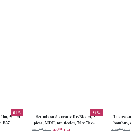
81%
81%
alba, 50 cm
Set tablou decorativ Re-Bloom, 3
Lustra su
lu E27
piese, MDF, multicolor, 70 x 70 cm,
bambus, d
Resigilat, Grad B
,00
,00
,00
50
Lei
270
Lei
499
Lei