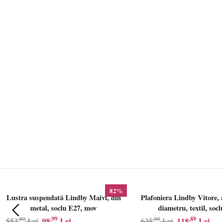
82%
Lustra suspendată Lindby Maivi, din
Plafoniera Lindby Vitore, 
metal, soclu E27, mov
diametru, textil, soc
,80
,99
,00
,89
98
Lei
118
Lei
553
Lei
635
Lei