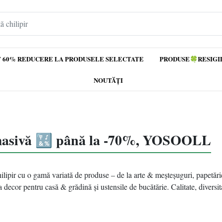
 60% REDUCERE LA PRODUSELE SELECTATE
PRODUSE🍀RESIGI
NOUTĂȚI
masivă 🔣 până la -70%, YOSOOLL
lipir
cu
o gamă variată de produse – de la arte & meșteșuguri, papetărie
a decor pentru casă & grădină și ustensile de bucătărie. Calitate, diversit