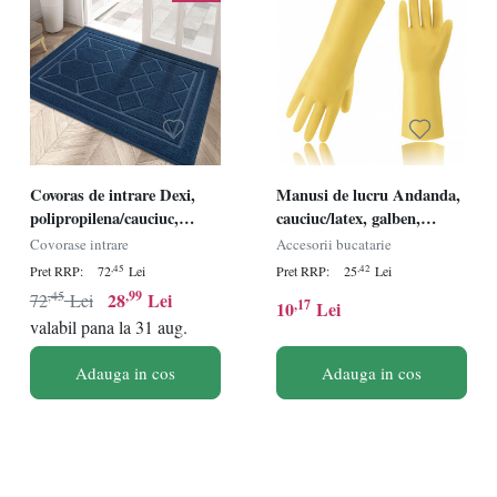
Covoras de intrare Dexi,
Manusi de lucru Andanda,
polipropilena/cauciuc,
cauciuc/latex, galben,
albastru inchis, 50 x 80 cm
marimea L
Covorase intrare
Accesorii bucatarie
,45
,42
Pret RRP:
72
Lei
Pret RRP:
25
Lei
,45
,99
28
Lei
72
Lei
,17
10
Lei
valabil pana la 31 aug.
Adauga in cos
Adauga in cos