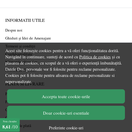
INFORMATII UTILE
Despre noi
Ghiduri și Idei de Amenajare
Termeni și condiții
Acest site folosește cookies pentru a vă oferi funcționalitatea dorită.
Confidențialitate
Navigând în continuare, sunteți de acord cu
Politica de cookies
și cu
Mărturiile clienților
plasarea de cookies, cu scopul de a vă oferi o experiență îmbunătațită.
Datele Dvs. personale vor fi folosite pentru reclame personalizate.
Politica de Cookies
Cookies pot fi folosite pentru afisarea de reclame personalizate si
nepersonalizate.
PLATA SI LIVRARE
Politica de transport
Accepta toate cookie-urile
Politica de retur
Cum cumpăr
Doar cookie-uri esentiale
Coșul meu
Nota clienților
Metode de plată
8,61
/10
Preferinte cookie-uri