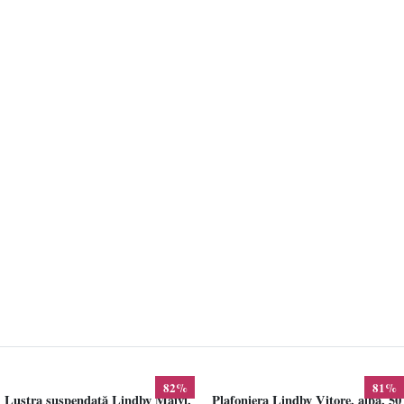
82%
81%
Lustra suspendată Lindby Maivi,
Plafoniera Lindby Vitore, alba, 50