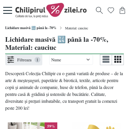
Lichidare masivă 🔣 până la -70%
Material: cauciuc
Lichidare masivă 🔣 până la -70%,
Material: cauciuc
Filtreaza
1
Descoperă Colecția Chilipir
cu
o gamă variată de produse – de la
arte & meșteșuguri, papetărie & birotică, textile, articole pentru
copii și animale de companie, huse de telefon, până la decor
pentru casă & grădină și ustensile de bucătărie. Calitate,
diversitate și prețuri imbatabile, cu transport gratuit la comenzi
peste 200 lei!
59%