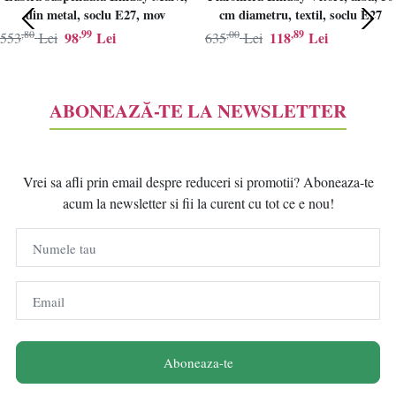
din metal, soclu E27, mov
cm diametru, textil, soclu E27
,80
,99
,00
,89
98
Lei
118
Lei
553
Lei
635
Lei
ABONEAZĂ-TE LA NEWSLETTER
Vrei sa afli prin email despre reduceri si promotii? Aboneaza-te
acum la newsletter si fii la curent cu tot ce e nou!
Numele tau
Email
Aboneaza-te