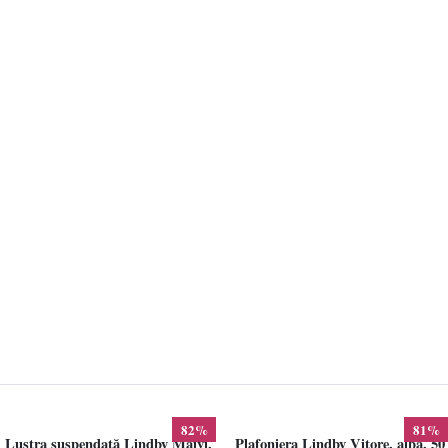
82%
81%
Lustra suspendată Lindby Maivi,
Plafoniera Lindby Vitore, alba, 50