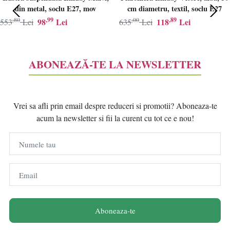
din metal, soclu E27, mov
cm diametru, textil, soclu E27
,80
,99
,00
,89
98
Lei
118
Lei
553
Lei
635
Lei
ABONEAZĂ-TE LA NEWSLETTER
Vrei sa afli prin email despre reduceri si promotii? Aboneaza-te
acum la newsletter si fii la curent cu tot ce e nou!
Numele tau
Email
Aboneaza-te