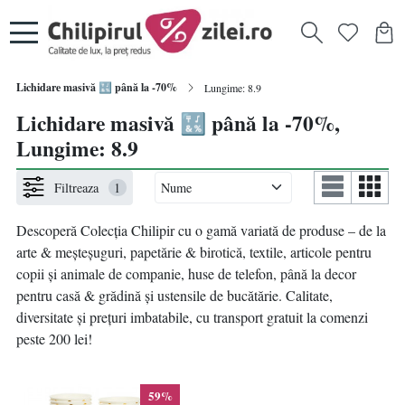
Lichidare masivă 🔣 până la -70%
Lungime: 8.9
Lichidare masivă 🔣 până la -70%,
Lungime: 8.9
Filtreaza
1
Descoperă Colecția Chilipir
cu
o gamă variată de produse – de la
arte & meșteșuguri, papetărie & birotică, textile, articole pentru
copii și animale de companie, huse de telefon, până la decor
pentru casă & grădină și ustensile de bucătărie. Calitate,
diversitate și prețuri imbatabile, cu transport gratuit la comenzi
peste 200 lei!
59%