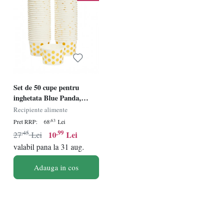
Set de 50 cupe pentru
inghetata Blue Panda,
hartie, alb/auriu, 8,9 x 5,6
Recipiente alimente
cm , 237 ml
,63
Pret RRP:
68
Lei
,45
,99
10
Lei
27
Lei
valabil pana la 31 aug.
Adauga in cos