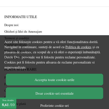
INFORMATII UTILE
Despre noi
Ghiduri și Idei de Amenajare
Termeni și condiții
Acest site folosește cookies pentru a vă oferi funcționalitatea dorită.
Confidențialitate
Navigând în continuare, sunteți de acord cu
Politica de cookies
și cu
Mărturiile clienților
plasarea de cookies, cu scopul de a vă oferi o experiență îmbunătațită.
Datele Dvs. personale vor fi folosite pentru reclame personalizate.
Politica de Cookies
Cookies pot fi folosite pentru afisarea de reclame personalizate si
nepersonalizate.
PLATA SI LIVRARE
Politica de transport
Accepta toate cookie-urile
Politica de retur
Cum cumpăr
Doar cookie-uri esentiale
Coșul meu
Nota clienților
Metode de plată
8,61
/10
Preferinte cookie-uri