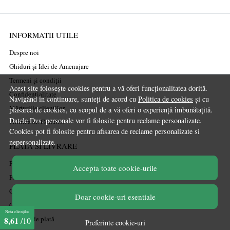
INFORMATII UTILE
Despre noi
Ghiduri și Idei de Amenajare
Termeni și condiții
Acest site folosește cookies pentru a vă oferi funcționalitatea dorită.
Confidențialitate
Navigând în continuare, sunteți de acord cu
Politica de cookies
și cu
Mărturiile clienților
plasarea de cookies, cu scopul de a vă oferi o experiență îmbunătațită.
Datele Dvs. personale vor fi folosite pentru reclame personalizate.
Politica de Cookies
Cookies pot fi folosite pentru afisarea de reclame personalizate si
nepersonalizate.
PLATA SI LIVRARE
Politica de transport
Accepta toate cookie-urile
Politica de retur
Cum cumpăr
Doar cookie-uri esentiale
Coșul meu
Nota clienților
Metode de plată
8,61
/10
Preferinte cookie-uri