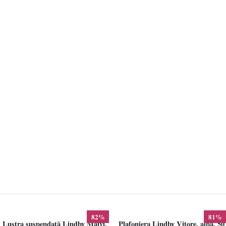
82%
81%
Lustra suspendată Lindby Maivi,
Plafoniera Lindby Vitore, alba, 50