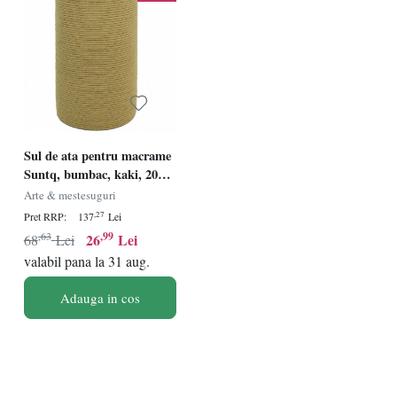
Sul de ata pentru macrame
Suntq, bumbac, kaki, 200
m X 3 mm
Arte & mestesuguri
,27
Pret RRP:
137
Lei
,63
,99
26
Lei
68
Lei
valabil pana la 31 aug.
Adauga in cos