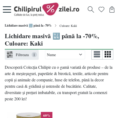
Lichidare masivă 🔣 până la -70%
Culoare: Kaki
Lichidare masivă 🔣 până la -70%,
Culoare: Kaki
Filtreaza
1
Descoperă Colecția Chilipir
cu
o gamă variată de produse – de la
arte & meșteșuguri, papetărie & birotică, textile, articole pentru
copii și animale de companie, huse de telefon, până la decor
pentru casă & grădină și ustensile de bucătărie. Calitate,
diversitate și prețuri imbatabile, cu transport gratuit la comenzi
peste 200 lei!
60%