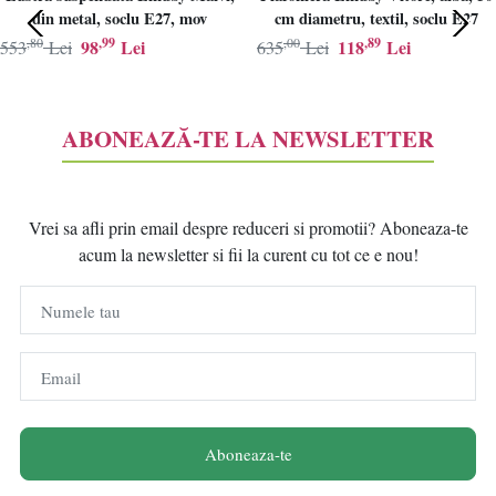
din metal, soclu E27, mov
cm diametru, textil, soclu E27
,80
,99
,00
,89
98
Lei
118
Lei
553
Lei
635
Lei
ABONEAZĂ-TE LA NEWSLETTER
Vrei sa afli prin email despre reduceri si promotii? Aboneaza-te
acum la newsletter si fii la curent cu tot ce e nou!
Numele tau
Email
Aboneaza-te