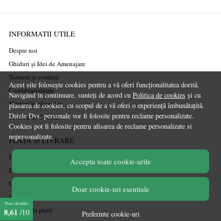
INFORMATII UTILE
Despre noi
Ghiduri și Idei de Amenajare
Termeni și condiții
Acest site folosește cookies pentru a vă oferi funcționalitatea dorită.
Confidențialitate
Navigând în continuare, sunteți de acord cu
Politica de cookies
și cu
Mărturiile clienților
plasarea de cookies, cu scopul de a vă oferi o experiență îmbunătațită.
Datele Dvs. personale vor fi folosite pentru reclame personalizate.
Politica de Cookies
Cookies pot fi folosite pentru afisarea de reclame personalizate si
nepersonalizate.
PLATA SI LIVRARE
Politica de transport
Accepta toate cookie-urile
Politica de retur
Cum cumpăr
Doar cookie-uri esentiale
Coșul meu
Nota clienților
Metode de plată
8,61
/10
Preferinte cookie-uri