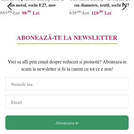
din metal, soclu E27, mov
cm diametru, textil, soclu E27
,80
,99
,00
,89
98
Lei
118
Lei
553
Lei
635
Lei
ABONEAZĂ-TE LA NEWSLETTER
Vrei sa afli prin email despre reduceri si promotii? Aboneaza-te
acum la newsletter si fii la curent cu tot ce e nou!
Numele tau
Email
Aboneaza-te