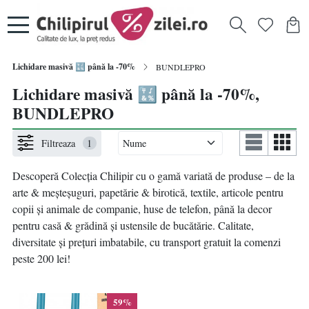
Lichidare masivă 🔣 până la -70%
BUNDLEPRO
Lichidare masivă 🔣 până la -70%,
BUNDLEPRO
Filtreaza
1
Descoperă Colecția Chilipir
cu
o gamă variată de produse – de la
arte & meșteșuguri, papetărie & birotică, textile, articole pentru
copii și animale de companie, huse de telefon, până la decor
pentru casă & grădină și ustensile de bucătărie. Calitate,
diversitate și prețuri imbatabile, cu transport gratuit la comenzi
peste 200 lei!
59%