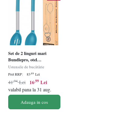
Set de 2 linguri mari
Bundlepro, otel
inoxidabil/silicon, albastru,
Ustensile de bucătărie
34 x 7 cm
,89
Pret RRP:
83
Lei
,94
,99
16
Lei
41
Lei
valabil pana la 31 aug.
Adauga in cos