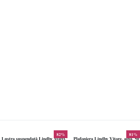
82%
81%
Lustra suspendată Lindby Maivi,
Plafoniera Lindby Vitore, alba, 50