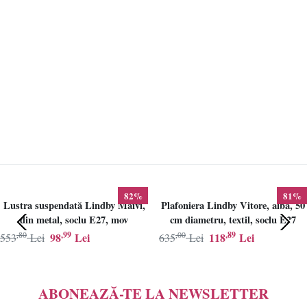
82%
81%
Lustra suspendată Lindby Maivi,
Plafoniera Lindby Vitore, alba, 50
din metal, soclu E27, mov
cm diametru, textil, soclu E27
,80
,99
,00
,89
98
Lei
118
Lei
553
Lei
635
Lei
ABONEAZĂ-TE LA NEWSLETTER