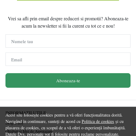
Vrei sa afli prin email despre reduceri si promotii? Aboneaza-te
acum la newsletter si fii la curent cu tot ce e nou!
Numele tau
Email
Aboneaza-te
INFORMATII UTILE
Acest site folosește cookies pentru a vă oferi funcționalitatea dorită.
Navigând în continuare, sunteți de acord cu
Politica de cookies
și cu
Despre noi
plasarea de cookies, cu scopul de a vă oferi o experiență îmbunătațită.
Ghiduri și Idei de Amenajare
Datele Dvs. personale vor fi folosite pentru reclame personalizate.