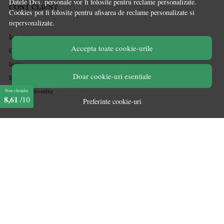
Datele Dvs. personale vor fi folosite pentru reclame personalizate.
CONT CLIENT
Cookies pot fi folosite pentru afisarea de reclame personalizate si
nepersonalizate.
Acces cont
Înregistrare
Accepta toate cookie-urile
Contul meu
Ieșire
Doar cookie-uri esentiale
Istoric comenzi
Produse favorite
Nota clienților
8,61
/10
Preferinte cookie-uri
marketplace partner