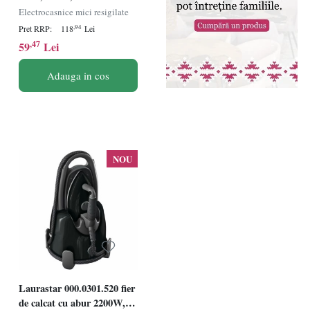
reglabila, negru - Verificat
Electrocasnice mici resigilate
B · Re-Bloom
,94
Pret RRP:
118
Lei
,47
59
Lei
Adauga in cos
NOU
Laurastar 000.0301.520 fier
de calcat cu abur 2200W,