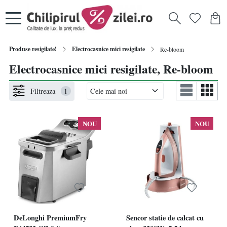
Produse resigilate!
Electrocasnice mici resigilate
Re-bloom
Electrocasnice mici resigilate, Re-bloom
Filtreaza
1
NOU
NOU
DeLonghi PremiumFry
Sencor statie de calcat cu