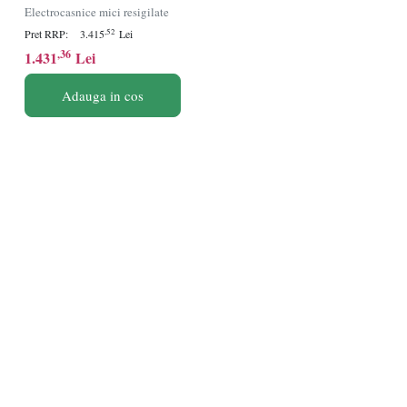
priza inclusa, design
Electrocasnice mici resigilate
ergonomic, negru - Verificat
,52
Pret RRP:
3.415
Lei
B · Re-Bloom
,36
1.431
Lei
Adauga in cos