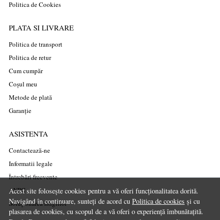
Politica de Cookies
PLATA SI LIVRARE
Politica de transport
Politica de retur
Cum cumpăr
Coșul meu
Metode de plată
Garanție
ASISTENTA
Contactează-ne
Informatii legale
Întrebări frecvente
ANPC
Acest site folosește cookies pentru a vă oferi funcționalitatea dorită.
Navigând în continuare, sunteți de acord cu
Politica de cookies
și cu
Soluționarea litigiilor
plasarea de cookies, cu scopul de a vă oferi o experiență îmbunătațită.