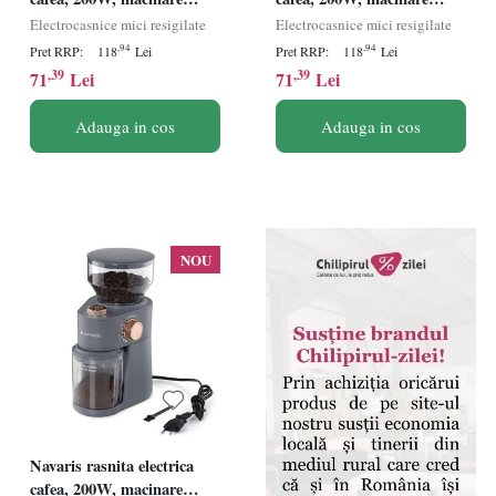
reglabila, negru - Verificat
reglabila, negru - Verificat
Electrocasnice mici resigilate
Electrocasnice mici resigilate
A · Re-Bloom
A · Re-Bloom
,94
,94
Pret RRP:
118
Lei
Pret RRP:
118
Lei
,39
,39
71
Lei
71
Lei
Adauga in cos
Adauga in cos
NOU
Navaris rasnita electrica
cafea, 200W, macinare