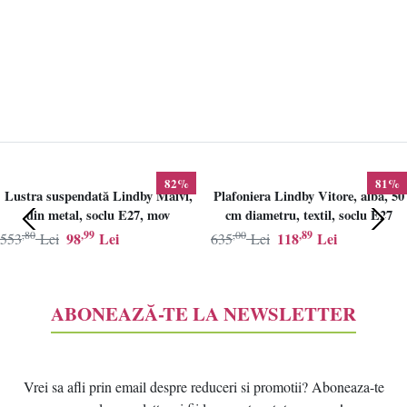
82%
81%
Lustra suspendată Lindby Maivi,
Plafoniera Lindby Vitore, alba, 50
din metal, soclu E27, mov
cm diametru, textil, soclu E27
,80
,99
,00
,89
98
Lei
118
Lei
553
Lei
635
Lei
ABONEAZĂ-TE LA NEWSLETTER
Vrei sa afli prin email despre reduceri si promotii? Aboneaza-te