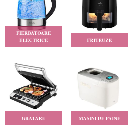
FIERBATOARE
ELECTRICE
FRITEUZE
GRATARE
MASINI DE PAINE