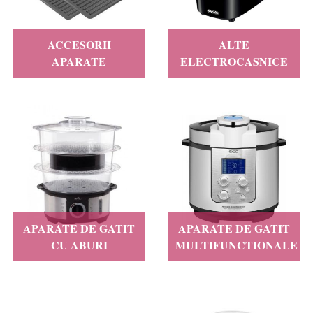
ACCESORII
ALTE
APARATE
ELECTROCASNICE
APARATE DE GATIT
APARATE DE GATIT
CU ABURI
MULTIFUNCTIONALE