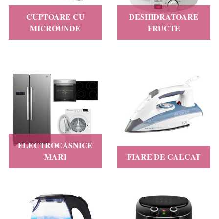
CUPTOARE CU
DESHIDRATOARE
MICROUNDE
FRUCTE
ELECTROCASNICE
MARI
FIARE DE CALCAT