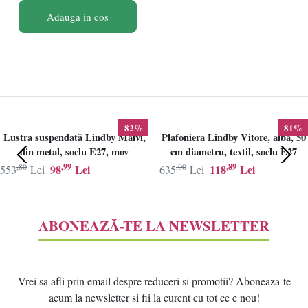
Adauga in cos
82%
81%
Lustra suspendată Lindby Maivi,
Plafoniera Lindby Vitore, alba, 50
din metal, soclu E27, mov
cm diametru, textil, soclu E27
,80
,99
,00
,89
98
Lei
118
Lei
553
Lei
635
Lei
ABONEAZĂ-TE LA NEWSLETTER
Vrei sa afli prin email despre reduceri si promotii? Aboneaza-te
acum la newsletter si fii la curent cu tot ce e nou!