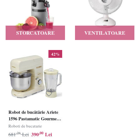
STORCATOARE
VENTILATOARE
42%
Robot de bucătărie Ariete
1596 Pastamatic Gourmet
1950 Edition, sistem de
Roboti de bucatarie
amestecare planetar
,26
,00
390
Lei
681
Lei