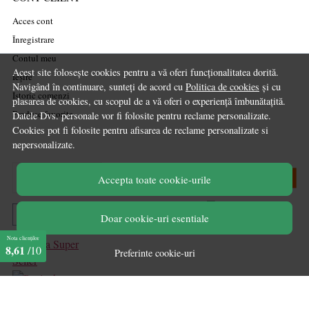
Acces cont
Înregistrare
Contul meu
Acest site folosește cookies pentru a vă oferi funcționalitatea dorită.
Ieșire
Navigând în continuare, sunteți de acord cu
Politica de cookies
și cu
Istoric comenzi
plasarea de cookies, cu scopul de a vă oferi o experiență îmbunătațită.
Produse favorite
Datele Dvs. personale vor fi folosite pentru reclame personalizate.
Cookies pot fi folosite pentru afisarea de reclame personalizate si
nepersonalizate.
Accepta toate cookie-urile
Doar cookie-uri esentiale
Nota clienților
8,61
/10
Preferinte cookie-uri
marketplace partner