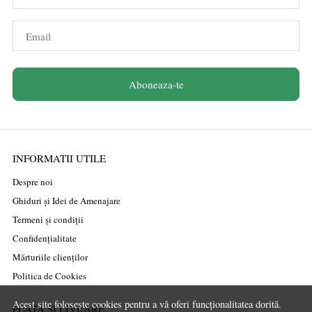
Email
Aboneaza-te
INFORMATII UTILE
Despre noi
Ghiduri și Idei de Amenajare
Termeni și condiții
Confidențialitate
Mărturiile clienților
Politica de Cookies
Acest site folosește cookies pentru a vă oferi funcționalitatea dorită.
PLATA SI LIVRARE