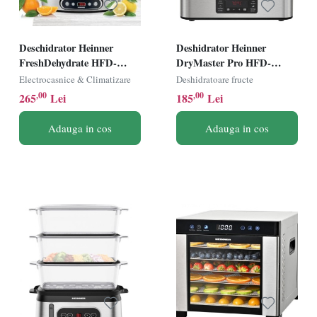
Deschidrator Heinner
Deshidrator Heinner
FreshDehydrate HFD-
DryMaster Pro HFD-
K380SSBK, 380W, Ecran
K400SS, 400W, Ecran
Electrocasnice & Climatizare
Deshidratoare fructe
LED, 5 Tavi din otel
LED, 5 Tavi din otel
,00
,00
265
Lei
185
Lei
inoxidabil, Inox
inoxidabil, Inox
Adauga in cos
Adauga in cos