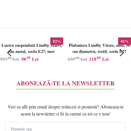
82%
81%
Lustra suspendată Lindby Maivi,
Plafoniera Lindby Vitore, alba, 50
din metal, soclu E27, mov
cm diametru, textil, soclu E27
,80
,99
,00
,89
98
Lei
118
Lei
553
Lei
635
Lei
ABONEAZĂ-TE LA NEWSLETTER
Vrei sa afli prin email despre reduceri si promotii? Aboneaza-te
acum la newsletter si fii la curent cu tot ce e nou!
Numele tau