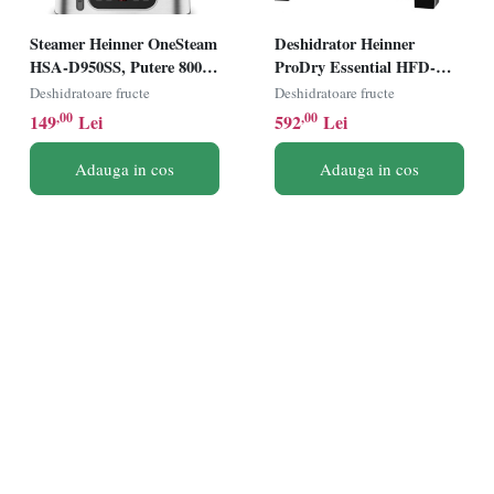
Steamer Heinner OneSteam
Deshidrator Heinner
HSA-D950SS, Putere 800-
ProDry Essential HFD-
950W, Display LED,
KD600SS, 550-650W,
Deshidratoare fructe
Deshidratoare fructe
Capacitate 9L, Rezervor
Ecran LED, Control
,00
,00
149
Lei
592
Lei
apa 1.5L, Temporizator 60
electronic, 6 tavi, Inox
min, Negru/Argintiu
Adauga in cos
Adauga in cos