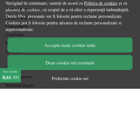
Navigând în continuare, sunteți de acord cu
Politica de cookies
și cu
Politica de transport
plasarea de cookies, cu scopul de a vă oferi o experiență îmbunătațită.
Datele Dvs. personale vor fi folosite pentru reclame personalizate.
Politica de retur
Cookies pot fi folosite pentru afisarea de reclame personalizate si
Cum cumpăr
nepersonalizate.
Coșul meu
Metode de plată
Accepta toate cookie-urile
Garanție
Doar cookie-uri esentiale
ASISTENTA
Nota clienților
8,61
Contactează-ne
/10
Preferinte cookie-uri
Informatii legale
Întrebări frecvente
ANPC
Soluționarea litigiilor
CONT CLIENT
Acces cont