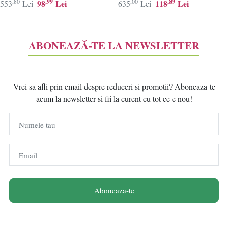
,80
,99
,00
,89
98
Lei
118
Lei
553
Lei
635
Lei
ABONEAZĂ-TE LA NEWSLETTER
Vrei sa afli prin email despre reduceri si promotii? Aboneaza-te
acum la newsletter si fii la curent cu tot ce e nou!
Numele tau
Email
Aboneaza-te