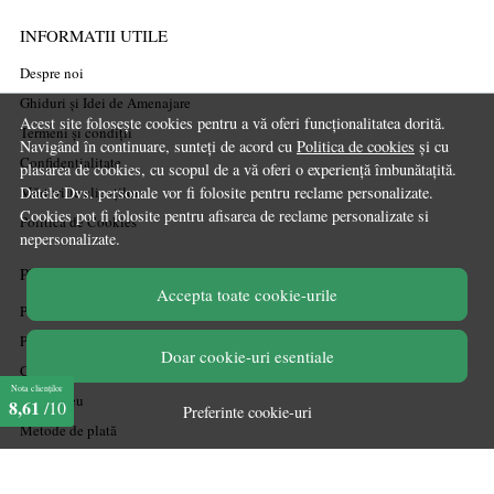
INFORMATII UTILE
Despre noi
Ghiduri și Idei de Amenajare
Acest site folosește cookies pentru a vă oferi funcționalitatea dorită.
Termeni și condiții
Navigând în continuare, sunteți de acord cu
Politica de cookies
și cu
Confidențialitate
plasarea de cookies, cu scopul de a vă oferi o experiență îmbunătațită.
Mărturiile clienților
Datele Dvs. personale vor fi folosite pentru reclame personalizate.
Cookies pot fi folosite pentru afisarea de reclame personalizate si
Politica de Cookies
nepersonalizate.
PLATA SI LIVRARE
Accepta toate cookie-urile
Politica de transport
Politica de retur
Doar cookie-uri esentiale
Cum cumpăr
Nota clienților
Coșul meu
8,61
/10
Preferinte cookie-uri
Metode de plată
Garanție