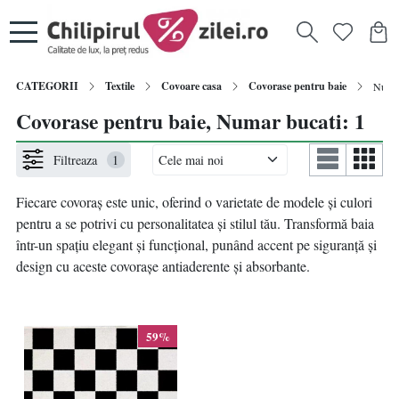
CATEGORII
Textile
Covoare casa
Covorase pentru baie
Numar
Covorase pentru baie, Numar bucati: 1
Filtreaza
1
Fiecare covoraș este unic, oferind o varietate de modele și culori
pentru a se potrivi cu personalitatea și stilul tău. Transformă baia
într-un spațiu elegant și funcțional, punând accent pe siguranță și
design cu aceste covorașe antiaderente și absorbante.
59%