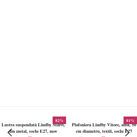
82%
81%
Lustra suspendată Lindby Maivi,
Plafoniera Lindby Vitore, alba, 50
din metal, soclu E27, mov
cm diametru, textil, soclu E27