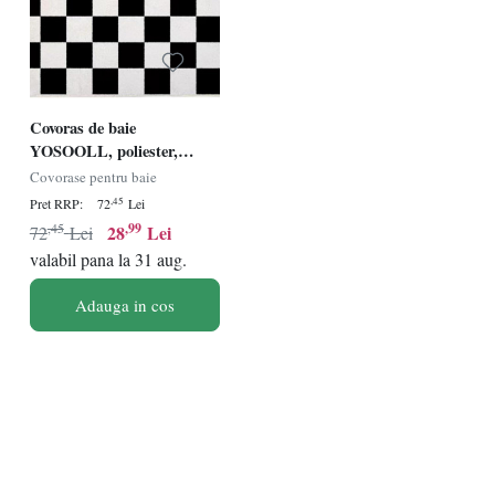
Covoras de baie
YOSOOLL, poliester,
alb/negru, 50 x 80 cm
Covorase pentru baie
,45
Pret RRP:
72
Lei
,45
,99
28
Lei
72
Lei
valabil pana la 31 aug.
Adauga in cos