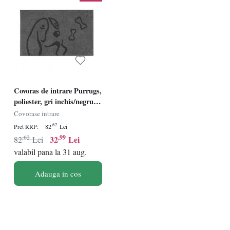
Covoras de intrare Purrugs,
poliester, gri inchis/negru,
60 x 90 cm
Covorase intrare
,62
Pret RRP:
82
Lei
,62
,99
32
Lei
82
Lei
valabil pana la 31 aug.
Adauga in cos