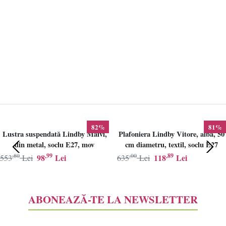
82%
81%
Lustra suspendată Lindby Maivi,
Plafoniera Lindby Vitore, alba, 50
din metal, soclu E27, mov
cm diametru, textil, soclu E27
,80
,99
,00
,89
98
Lei
118
Lei
553
Lei
635
Lei
ABONEAZĂ-TE LA NEWSLETTER