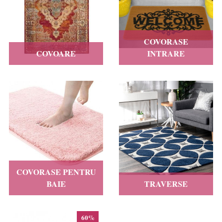
COVORASE
COVOARE
INTRARE
COVORASE PENTRU
BAIE
TRAVERSE
60%