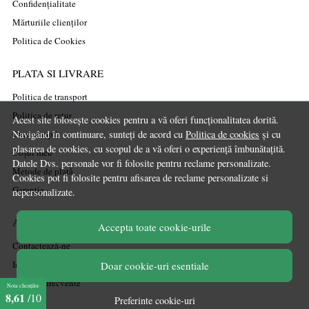
Confidențialitate
Mărturiile clienților
Politica de Cookies
PLATA SI LIVRARE
Politica de transport
Politica de retur
Acest site folosește cookies pentru a vă oferi funcționalitatea dorită.
Cum cumpăr
Navigând în continuare, sunteți de acord cu
Politica de cookies
și cu
plasarea de cookies, cu scopul de a vă oferi o experiență îmbunătațită.
Coșul meu
Datele Dvs. personale vor fi folosite pentru reclame personalizate.
Metode de plată
Cookies pot fi folosite pentru afisarea de reclame personalizate si
Garanție
nepersonalizate.
ASISTENTA
Accepta toate cookie-urile
Contactează-ne
Informatii legale
Doar cookie-uri esentiale
Întrebări frecvente
Nota clienților
8,61
/10
Preferinte cookie-uri
ANPC