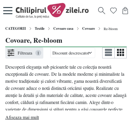
CATEGORII
Textile
Covoare casa
Covoare
Re-bloom
Covoare, Re-bloom
Filtreaza
1
Descoperă eleganța sub picioarele tale cu colecția noastră
excepțională de covoare. De la modele moderne și minimaliste la
motive tradiționale și culori vibrante, gama noastră diversificată
de covoare aduce o notă distinctă oricărui spațiu. Realizate cu
atenție la detalii și din materiale de calitate, aceste covoare adaugă
confort, căldură și rafinament fiecărui camin. Alege dintr-o
varietate de dimensiuni și stiluri pentru a găsi covoarele perfecte
care să reflecte personalitatea și gustul tău. Transformă-ți locuința
Afiseaza mai mult
cu eleganță și simplitate, adăugând un covoar care să completeze
perfect designul interior al casei tale.