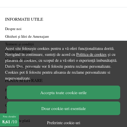
INFORMATII UTILE
Despre noi
Ghiduri și Idei de Amenajare
Termeni și condiții
Acest site folosește cookies pentru a vă oferi funcționalitatea dorită.
Confidențialitate
Navigând în continuare, sunteți de acord cu
Politica de cookies
și cu
Mărturiile clienților
plasarea de cookies, cu scopul de a vă oferi o experiență îmbunătațită.
Datele Dvs. personale vor fi folosite pentru reclame personalizate.
Politica de Cookies
Cookies pot fi folosite pentru afisarea de reclame personalizate si
nepersonalizate.
PLATA SI LIVRARE
Politica de transport
Accepta toate cookie-urile
Politica de retur
Cum cumpăr
Doar cookie-uri esentiale
Coșul meu
Nota clienților
Metode de plată
8,61
/10
Preferinte cookie-uri