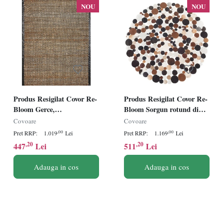
NOU
NOU
Produs Resigilat Covor Re-
Produs Resigilat Covor Re-
Bloom Gerce,
Bloom Sorgun rotund din
iuta/bumbac/piele, 140x200
piele de vaca, diametru 140
Covoare
Covoare
cm, design atemporal,
cm, model geometric,
,00
,00
Pret RRP:
1.019
Lei
Pret RRP:
1.169
Lei
maro/negru - Verificat A
suport pasla, maro/auriu -
,20
,20
447
Lei
511
Lei
Verificat A
Adauga in cos
Adauga in cos