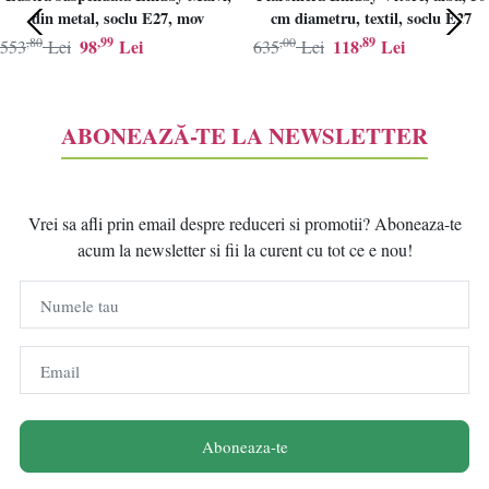
din metal, soclu E27, mov
cm diametru, textil, soclu E27
,80
,99
,00
,89
98
Lei
118
Lei
553
Lei
635
Lei
ABONEAZĂ-TE LA NEWSLETTER
Vrei sa afli prin email despre reduceri si promotii? Aboneaza-te
acum la newsletter si fii la curent cu tot ce e nou!
Numele tau
Email
Aboneaza-te