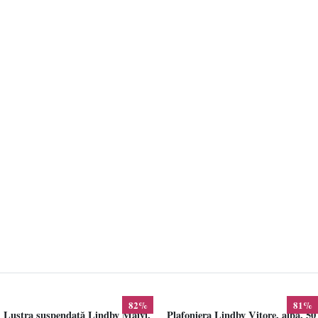
82%
81%
Lustra suspendată Lindby Maivi,
Plafoniera Lindby Vitore, alba, 50