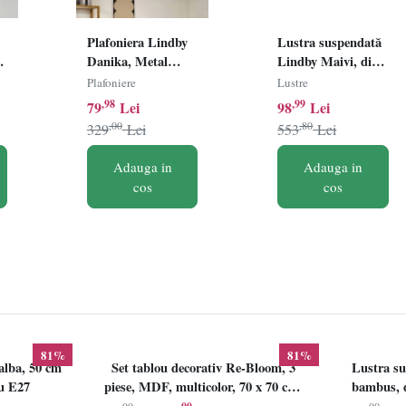
Plafoniera Lindby
Lustra suspendată
m
Danika, Metal
Lindby Maivi, din
Negru, Design
metal, soclu E27,
Plafoniere
Lustre
Industrial Tip
mov
,98
,99
79
Lei
98
Lei
Colivie, Soclu E27,
,00
,80
329
Lei
553
Lei
Diametru 40cm
Adauga in
Adauga in
cos
cos
81%
81%
alba, 50 cm
Set tablou decorativ Re-Bloom, 3
Lustra su
lu E27
piese, MDF, multicolor, 70 x 70 cm,
bambus, d
Resigilat, Grad B