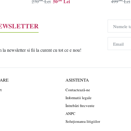
,00
,00
,00
50
Lei
270
Lei
499
Lei
NEWSLETTER
Numele t
Email
a newsletter si fii la curent cu tot ce e nou!
RARE
ASISTENTA
rt
Contactează-ne
Informatii legale
Întrebări frecvente
ANPC
Soluționarea litigiilor