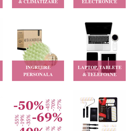
& CLIMATIZARE
ELECTRONICE
INGRIJIRE
LAPTOP, TABLETE
PERSONALA
& TELEFOANE