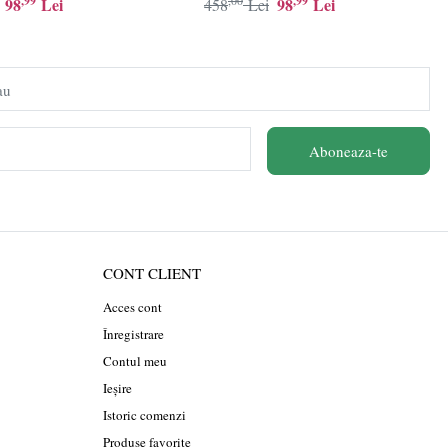
,99
,00
,99
98
Lei
98
Lei
458
Lei
au
Aboneaza-te
CONT CLIENT
Acces cont
Înregistrare
Contul meu
Ieșire
Istoric comenzi
Produse favorite