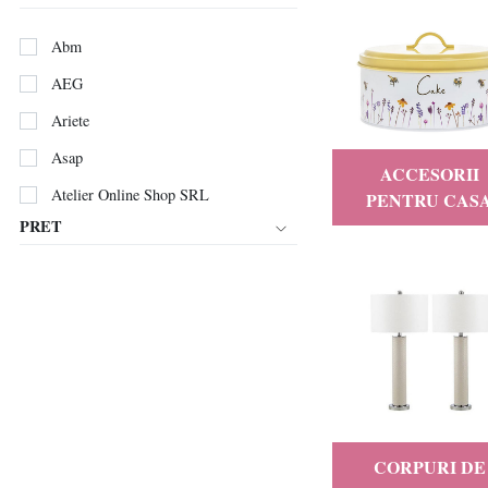
Abm
AEG
Ariete
Asap
ACCESORII
Atelier Online Shop SRL
PENTRU CAS
PRET
BUNDLEPRO
BUONA NOTTE
Casami Intex SRL
CL SRL
Dexi
DOCAZOO
Drimus
CORPURI DE