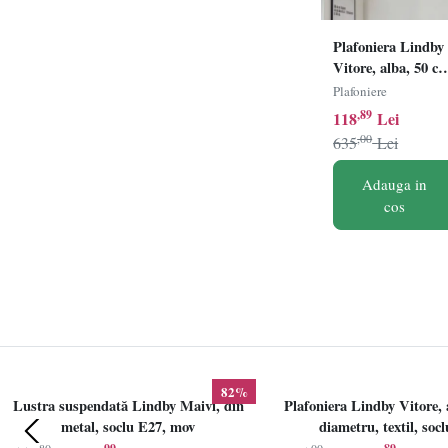
Plafoniera Lindby
Vitore, alba, 50 c
diametru, textil,
Plafoniere
soclu E27
,89
118
Lei
,00
635
Lei
Adauga in
cos
82%
Lustra suspendată Lindby Maivi, din
Plafoniera Lindby Vitore, 
metal, soclu E27, mov
diametru, textil, soc