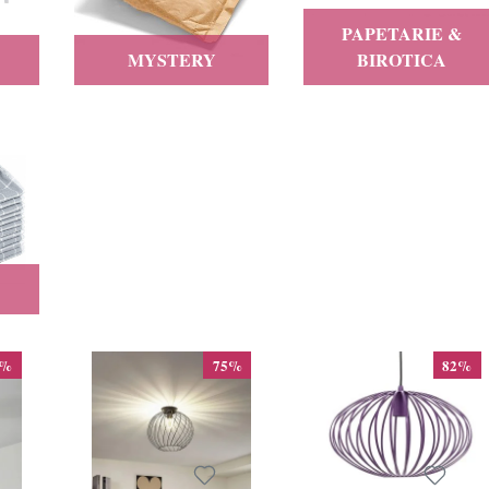
PAPETARIE &
MYSTERY
BIROTICA
1%
75%
82%