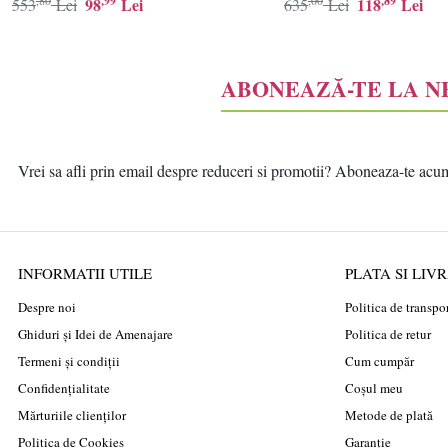
,80
,99
,00
,89
98
Lei
118
Lei
553
Lei
635
Lei
ABONEAZĂ-TE LA 
Vrei sa afli prin email despre reduceri si promotii? Aboneaza-te acum l
INFORMATII UTILE
PLATA SI LIV
Despre noi
Politica de transpo
Ghiduri și Idei de Amenajare
Politica de retur
Termeni și condiții
Cum cumpăr
Confidențialitate
Coșul meu
Mărturiile clienților
Metode de plată
Politica de Cookies
Garanție