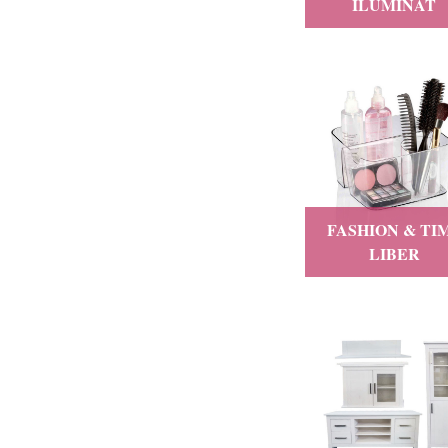
Dwyn Electronics
ILUMINAT
Ekoala
ELECTRIC CASA SRL
Elfiki
Esschert Design
Glymnis
Heinner
FASHION & TI
Home Hero
LIBER
Huzaro
judios concept srl
Lindby
MARA
mDesign
Minikoioi