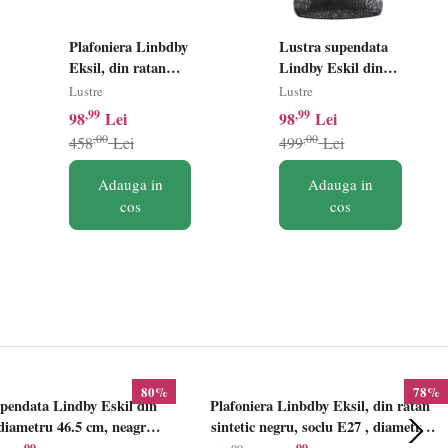
Plafoniera Linbdby
Lustra supendata
Eksil, din ratan
Lindby Eskil din
sintetic negru, soclu
bambus, diametru
Lustre
Lustre
E27 , diametru
46.5 cm, neagra,
,99
,99
98
Lei
98
Lei
46.5cm, LINDBY
E27
,00
,00
458
Lei
499
Lei
Adauga in
Adauga in
cos
cos
80%
78%
pendata Lindby Eskil din
Plafoniera Linbdby Eksil, din ratan
iametru 46.5 cm, neagra,
sintetic negru, soclu E27 , diametru
E27
46.5cm, LINDBY