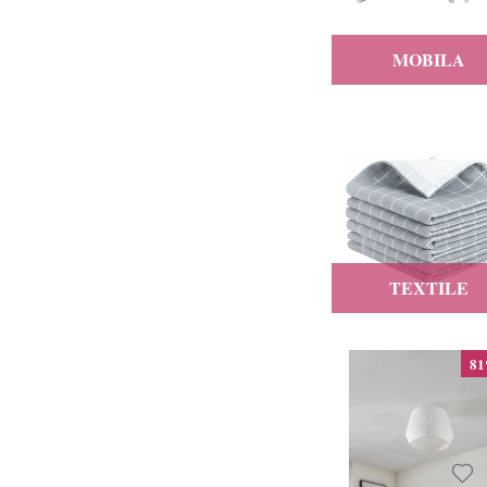
Otto
MOBILA
PURRUGS
Quattro SRL
Re-bloom
REVOSE
Sleep Mantra
Songmics
TEXTILE
Wayfair
YOSOOLL
8
Zoocchini