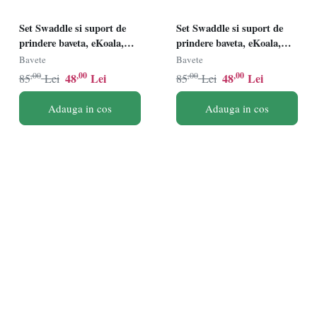
Set Swaddle si suport de
Set Swaddle si suport de
prindere baveta, eKoala,
prindere baveta, eKoala,
Blue
Orange
Bavete
Bavete
,00
,00
,00
,00
48
Lei
48
Lei
85
Lei
85
Lei
Adauga in cos
Adauga in cos