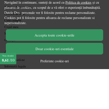
Navigând în continuare, sunteți de acord cu
Politica de cookies
și cu
Politica de transport
plasarea de cookies, cu scopul de a vă oferi o experiență îmbunătațită.
Datele Dvs. personale vor fi folosite pentru reclame personalizate.
Politica de retur
Cookies pot fi folosite pentru afisarea de reclame personalizate si
Cum cumpăr
nepersonalizate.
Coșul meu
Metode de plată
Accepta toate cookie-urile
Garanție
Doar cookie-uri esentiale
ASISTENTA
Nota clienților
8,61
Contactează-ne
/10
Preferinte cookie-uri
Informatii legale
Întrebări frecvente
ANPC
Soluționarea litigiilor
CONT CLIENT
Acces cont