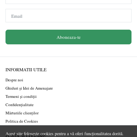
Email
Aboneaza-te
INFORMATII UTILE
Despre noi
Ghiduri și Idei de Amenajare
Termeni și condiții
Confidențialitate
Mărturiile clienților
Politica de Cookies
Acest site folosește cookies pentru a vă oferi funcționalitatea dorită.
PLATA SI LIVRARE