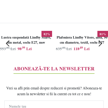
82%
81%
Lustra suspendată Lindby Maivi,
Plafoniera Lindby Vitore, alba, 50
din metal, soclu E27, mov
cm diametru, textil, soclu E27
,80
,99
,00
,89
98
Lei
118
Lei
553
Lei
635
Lei
ABONEAZĂ-TE LA NEWSLETTER
Vrei sa afli prin email despre reduceri si promotii? Aboneaza-te
acum la newsletter si fii la curent cu tot ce e nou!
Numele tau