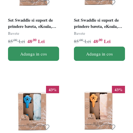
Set Swaddle si suport de
Set Swaddle si suport de
prindere baveta, eKoala,
prindere baveta, eKoala,
Purple
Green
Bavete
Bavete
,00
,00
,00
,00
48
Lei
48
Lei
85
Lei
85
Lei
Adauga in cos
Adauga in cos
43%
43%