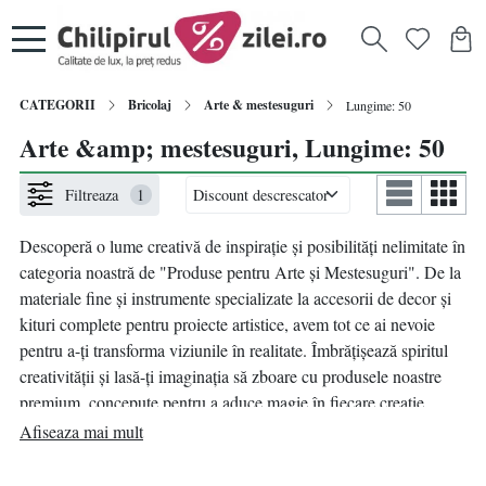
CATEGORII
Bricolaj
Arte & mestesuguri
Lungime: 50
Arte &amp; mestesuguri, Lungime: 50
Filtreaza
1
Descoperă o lume creativă de inspirație și posibilități nelimitate în
categoria noastră de "Produse pentru Arte și Mestesuguri". De la
materiale fine și instrumente specializate la accesorii de decor și
kituri complete pentru proiecte artistice, avem tot ce ai nevoie
pentru a-ți transforma viziunile în realitate. Îmbrățișează spiritul
creativității și lasă-ți imaginația să zboare cu produsele noastre
premium, concepute pentru a aduce magie în fiecare creație.
Afiseaza mai mult