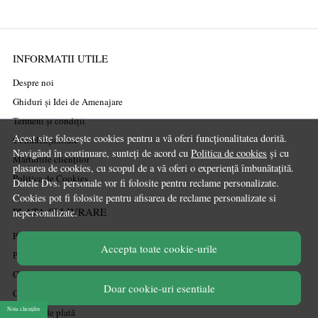
INFORMATII UTILE
Despre noi
Ghiduri și Idei de Amenajare
Termeni și condiții
Acest site folosește cookies pentru a vă oferi funcționalitatea dorită.
Confidențialitate
Navigând în continuare, sunteți de acord cu
Politica de cookies
și cu
Mărturiile clienților
plasarea de cookies, cu scopul de a vă oferi o experiență îmbunătațită.
Politica de Cookies
Datele Dvs. personale vor fi folosite pentru reclame personalizate.
Cookies pot fi folosite pentru afisarea de reclame personalizate si
PLATA SI LIVRARE
nepersonalizate.
Politica de transport
Accepta toate cookie-urile
Politica de retur
Cum cumpăr
Doar cookie-uri esentiale
Coșul meu
Nota clienților
Metode de plată