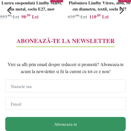
Lustra suspendată Lindby Maivi,
Plafoniera Lindby Vitore, alba, 50
din metal, soclu E27, mov
cm diametru, textil, soclu E27
,80
,99
,00
,89
98
Lei
118
Lei
553
Lei
635
Lei
ABONEAZĂ-TE LA NEWSLETTER
Vrei sa afli prin email despre reduceri si promotii? Aboneaza-te
acum la newsletter si fii la curent cu tot ce e nou!
Numele tau
Email
Aboneaza-te