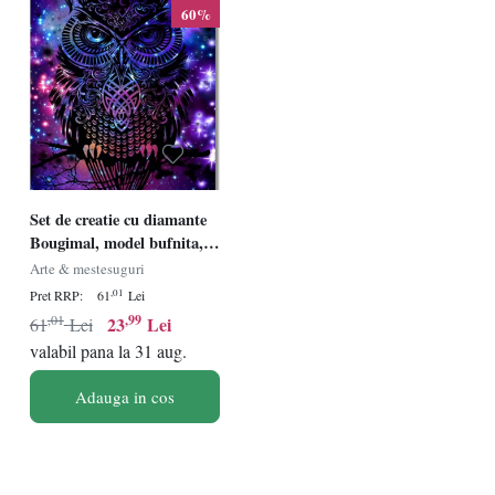
60%
Set de creatie cu diamante
Bougimal, model bufnita,
multicolor, 40 x 50 cm
Arte & mestesuguri
,01
Pret RRP:
61
Lei
,01
,99
23
Lei
61
Lei
valabil pana la 31 aug.
Adauga in cos