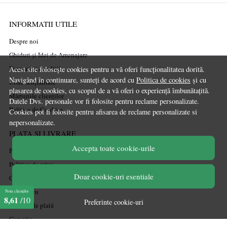
INFORMATII UTILE
Despre noi
Ghiduri și Idei de Amenajare
Termeni și condiții
Acest site folosește cookies pentru a vă oferi funcționalitatea dorită.
Navigând în continuare, sunteți de acord cu
Politica de cookies
și cu
Confidențialitate
plasarea de cookies, cu scopul de a vă oferi o experiență îmbunătațită.
Mărturiile clienților
Datele Dvs. personale vor fi folosite pentru reclame personalizate.
Politica de Cookies
Cookies pot fi folosite pentru afisarea de reclame personalizate si
nepersonalizate.
PLATA SI LIVRARE
Accepta toate cookie-urile
Politica de transport
Politica de retur
Doar cookie-uri esentiale
Cum cumpăr
Coșul meu
Nota clienților
8,61
/10
Preferinte cookie-uri
Metode de plată
Garanție