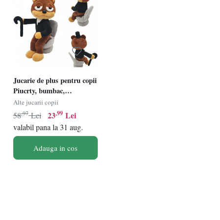
Jucarie de plus pentru copii
Piucrty, bumbac,
maro/negru/gri, 31 cm
Alte jucarii copii
,97
,99
23
Lei
58
Lei
valabil pana la 31 aug.
Adauga in cos