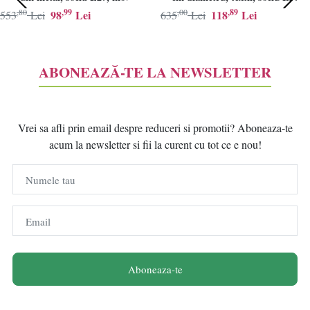
,80
,99
,00
,89
98
Lei
118
Lei
553
Lei
635
Lei
ABONEAZĂ-TE LA NEWSLETTER
Vrei sa afli prin email despre reduceri si promotii? Aboneaza-te
acum la newsletter si fii la curent cu tot ce e nou!
Numele tau
Email
Aboneaza-te