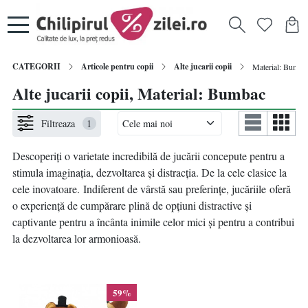
CATEGORII
Articole pentru copii
Alte jucarii copii
Material: Bumba
Alte jucarii copii, Material: Bumbac
Filtreaza
1
Descoperiți o varietate incredibilă de jucării concepute pentru a
stimula imaginația, dezvoltarea și distracția. De la cele clasice la
cele inovatoare. Indiferent de vârstă sau preferințe, jucăriile oferă
o experiență de cumpărare plină de opțiuni distractive și
captivante pentru a încânta inimile celor mici și pentru a contribui
la dezvoltarea lor armonioasă.
59%