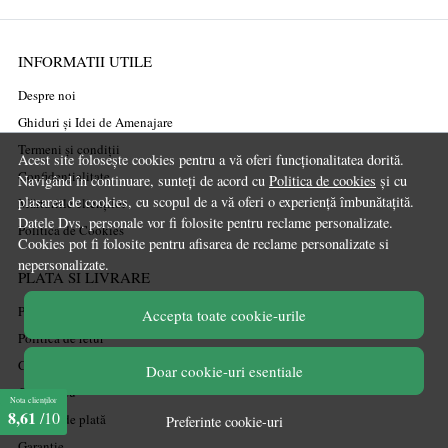
INFORMATII UTILE
Despre noi
Ghiduri și Idei de Amenajare
Termeni și condiții
Acest site folosește cookies pentru a vă oferi funcționalitatea dorită.
Confidențialitate
Navigând în continuare, sunteți de acord cu
Politica de cookies
și cu
plasarea de cookies, cu scopul de a vă oferi o experiență îmbunătațită.
Mărturiile clienților
Datele Dvs. personale vor fi folosite pentru reclame personalizate.
Politica de Cookies
Cookies pot fi folosite pentru afisarea de reclame personalizate si
nepersonalizate.
PLATA SI LIVRARE
Politica de transport
Accepta toate cookie-urile
Politica de retur
Cum cumpăr
Doar cookie-uri esentiale
Coșul meu
Nota clienților
8,61
/10
Metode de plată
Preferinte cookie-uri
Garanție