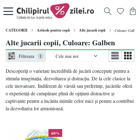
CATEGORII
Articole pentru copii
Alte jucarii copii
Culoare: Galben
Alte jucarii copii, Culoare: Galben
Filtreaza
1
Descoperiți o varietate incredibilă de jucării concepute pentru a
stimula imaginația, dezvoltarea și distracția. De la cele clasice la
cele inovatoare. Indiferent de vârstă sau preferințe, jucăriile oferă
o experiență de cumpărare plină de opțiuni distractive și
captivante pentru a încânta inimile celor mici și pentru a contribui
la dezvoltarea lor armonioasă.
60%