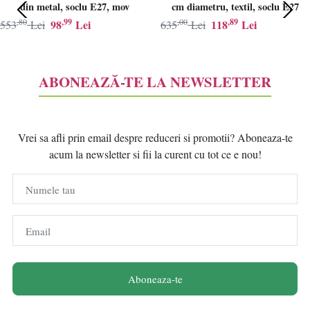
din metal, soclu E27, mov
cm diametru, textil, soclu E27
,80
,99
,00
,89
98
Lei
118
Lei
553
Lei
635
Lei
ABONEAZĂ-TE LA NEWSLETTER
Vrei sa afli prin email despre reduceri si promotii? Aboneaza-te
acum la newsletter si fii la curent cu tot ce e nou!
Numele tau
Email
Aboneaza-te