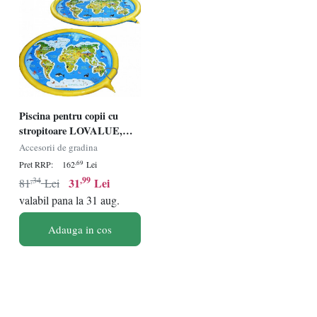
Piscina pentru copii cu
stropitoare LOVALUE,
PVC,
Accesorii de gradina
albastru/galben/verde, 170
,69
Pret RRP:
162
Lei
cm
,34
,99
31
Lei
81
Lei
valabil pana la 31 aug.
Adauga in cos