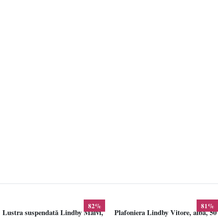
82%
81%
Lustra suspendată Lindby Maivi,
Plafoniera Lindby Vitore, alba, 50