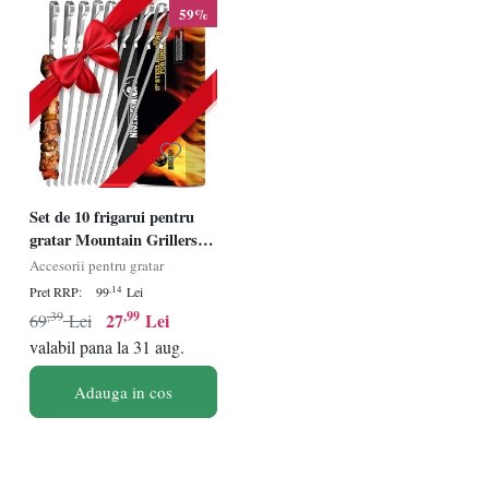
59%
Set de 10 frigarui pentru
gratar Mountain Grillers,
otel inoxidabil, argintiu, 43
Accesorii pentru gratar
cm
,14
Pret RRP:
99
Lei
,39
,99
27
Lei
69
Lei
valabil pana la 31 aug.
Adauga in cos