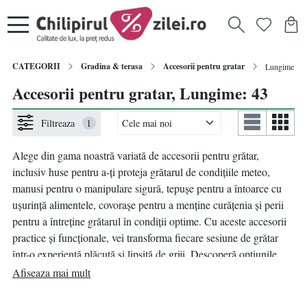
CATEGORII
Gradina & terasa
Accesorii pentru gratar
Lungime: 43
Accesorii pentru gratar, Lungime: 43
Filtreaza
1
Alege din gama noastră variată de accesorii pentru grătar,
inclusiv huse pentru a-ți proteja grătarul de condițiile meteo,
manusi pentru o manipulare sigură, tepușe pentru a întoarce cu
ușurință alimentele, covorașe pentru a menține curățenia și perii
pentru a întreține grătarul în condiții optime. Cu aceste accesorii
practice și funcționale, vei transforma fiecare sesiune de grătar
într-o experiență plăcută și lipsită de griji. Descoperă opțiunile
noastre și pregătește-te pentru o aventură culinară savuroasă în
Afiseaza mai mult
aer liber!