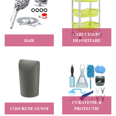
CARUCIOARE
BAIE
DEPOZITARE
CURATENIE &
COSURI DE GUNOI
PROTECTIE