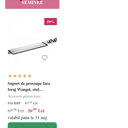
SEMINEE
59%
Suport de prosoape fara
foraj Wangel, otel
inoxidabil, negru/argintiu,
Accesorii pentru baie
52,8 cm
,36
Pret RRP:
67
Lei
,36
,99
26
Lei
67
Lei
valabil pana la 31 aug.