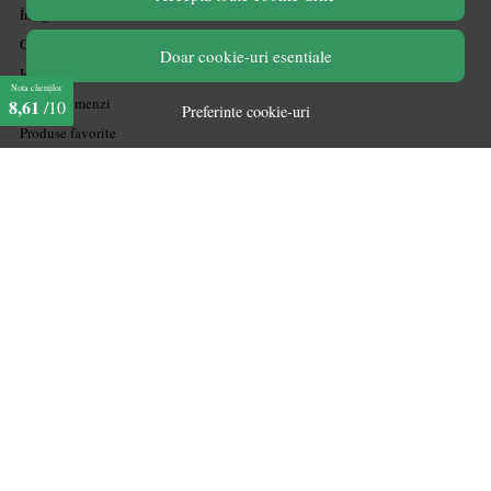
Înregistrare
Contul meu
Doar cookie-uri esentiale
Ieșire
Nota clienților
Istoric comenzi
8,61
/10
Preferinte cookie-uri
Produse favorite
marketplace partner