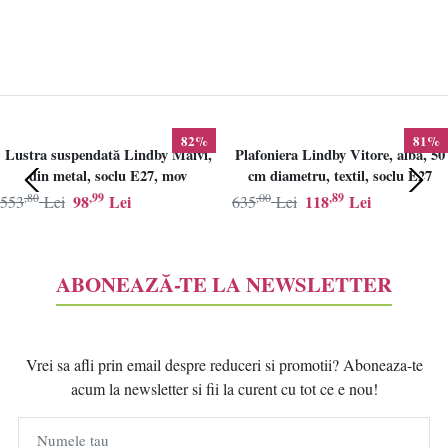
82%
81%
Lustra suspendată Lindby Maivi,
Plafoniera Lindby Vitore, alba, 50
din metal, soclu E27, mov
cm diametru, textil, soclu E27
,80
,99
,00
,89
98
Lei
118
Lei
553
Lei
635
Lei
ABONEAZĂ-TE LA NEWSLETTER
Vrei sa afli prin email despre reduceri si promotii? Aboneaza-te
acum la newsletter si fii la curent cu tot ce e nou!
Numele tau