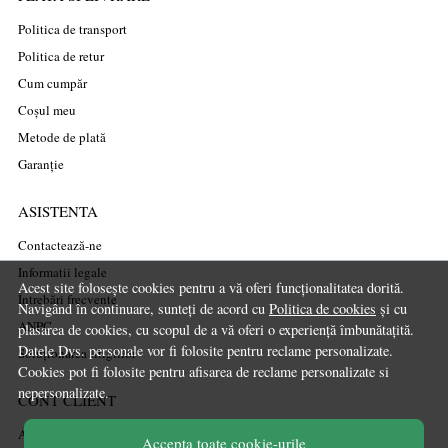
Politica de transport
Politica de retur
Cum cumpăr
Coșul meu
Metode de plată
Garanție
ASISTENTA
Contactează-ne
Informatii legale
Acest site folosește cookies pentru a vă oferi funcționalitatea dorită.
Întrebări frecvente
Navigând în continuare, sunteți de acord cu
Politica de cookies
și cu
ANPC
plasarea de cookies, cu scopul de a vă oferi o experiență îmbunătațită.
Datele Dvs. personale vor fi folosite pentru reclame personalizate.
Soluționarea litigiilor
Cookies pot fi folosite pentru afisarea de reclame personalizate si
nepersonalizate.
CONT CLIENT
Acces cont
Accepta toate cookie-urile