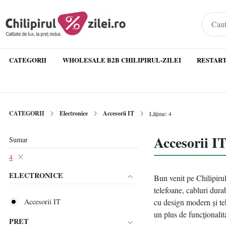
CATEGORII
WHOLESALE B2B CHILIPIRUL-ZILEI
RESTART
CATEGORII
Electronice
Accesorii IT
Lățime: 4
Accesorii IT
Sumar
4
ELECTRONICE
Bun venit pe Chilipirul
telefoane, cabluri dura
Accesorii IT
cu design modern și teh
un plus de funcționalita
PRET