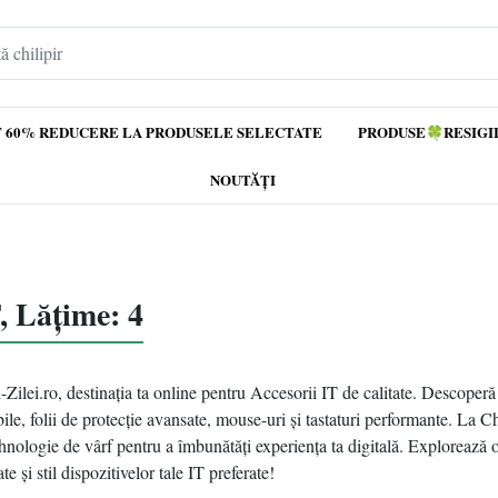
 60% REDUCERE LA PRODUSELE SELECTATE
PRODUSE🍀RESIGI
NOUTĂȚI
, Lățime: 4
-Zilei.ro, destinația ta online pentru Accesorii IT de calitate. Descoperă
bile, folii de protecție avansate, mouse-uri și tastaturi performante. La C
nologie de vârf pentru a îmbunătăți experiența ta digitală. Explorează o
te și stil dispozitivelor tale IT preferate!