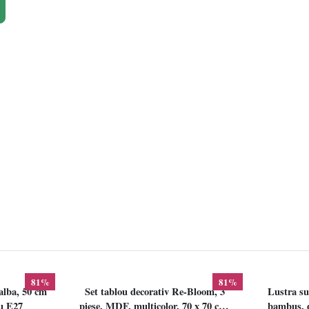
81%
81%
alba, 50 cm
Set tablou decorativ Re-Bloom, 3
Lustra su
lu E27
piese, MDF, multicolor, 70 x 70 cm,
bambus, d