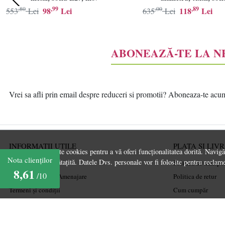
,80
,99
,00
,89
98
Lei
118
Lei
553
Lei
635
Lei
ABONEAZĂ-TE LA 
Vrei sa afli prin email despre reduceri si promotii? Aboneaza-te acum l
INFORMATII UTILE
PLATA SI LIV
Acest site folosește cookies pentru a vă oferi funcționalitatea dorită. Navig
Nota clienților
experiență îmbunătațită. Datele Dvs. personale vor fi folosite pentru reclame
Despre noi
Politica de transpo
8,61
/10
Ghiduri și Idei de Amenajare
Politica de retur
Termeni și condiții
Cum cumpăr
Confidențialitate
Coșul meu
Mărturiile clienților
Metode de plată