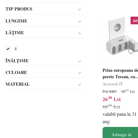
TIP PRODUS
LUNGIME
6
LĂȚIME
4
ÎNĂLȚIME
Priza europeana d
CULOARE
perete Tessan, cu 
prize plate si 2
MATERIAL
Accesorii IT
porturi USB, ABS
,63
Pret RRP:
68
Lei
alb, 12,3 x 5,5 x 7,
,99
26
Lei
cm
,63
68
Lei
valabil pana la 31
aug.
Adauga in