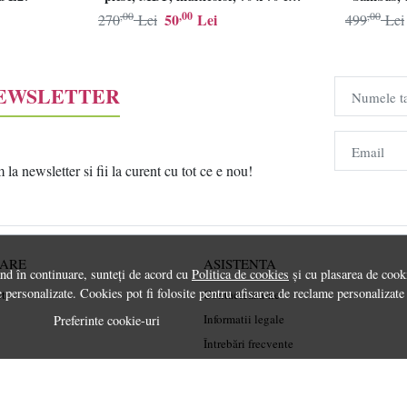
Resigilat, Grad B
,00
,00
,00
50
Lei
270
Lei
499
Lei
NEWSLETTER
Numele t
Email
a newsletter si fii la curent cu tot ce e nou!
RARE
ASISTENTA
ând în continuare, sunteți de acord cu
Politica de cookies
și cu plasarea de cooki
 personalizate. Cookies pot fi folosite pentru afisarea de reclame personalizate
rt
Contactează-ne
Informatii legale
Preferinte cookie-uri
Întrebări frecvente
ANPC
Soluționarea litigiilor