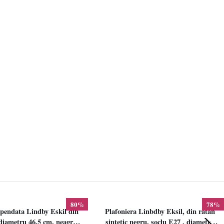
80%
78%
pendata Lindby Eskil din
Plafoniera Linbdby Eksil, din ratan
iametru 46.5 cm, neagra,
sintetic negru, soclu E27 , diametru