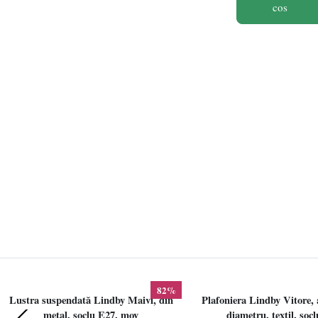
cos
82%
Lustra suspendată Lindby Maivi, din
Plafoniera Lindby Vitore, 
metal, soclu E27, mov
diametru, textil, soc