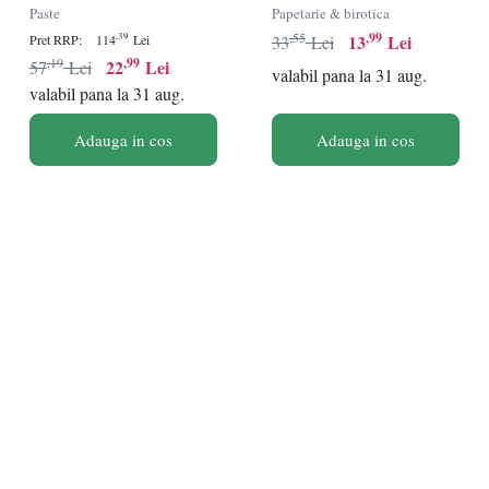
4/5/6 cm
cm
Paste
Papetarie & birotica
,55
,99
13
Lei
,39
Pret RRP:
114
Lei
33
Lei
,19
,99
22
Lei
57
Lei
valabil pana la 31 aug.
valabil pana la 31 aug.
Adauga in cos
Adauga in cos