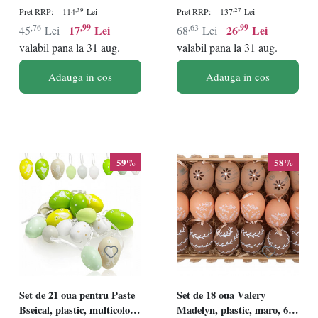
plastic, multicolor
plastic, multicolor
,39
,27
Pret RRP:
114
Lei
Pret RRP:
137
Lei
,76
,99
,63
,99
17
Lei
26
Lei
45
Lei
68
Lei
valabil pana la 31 aug.
valabil pana la 31 aug.
Adauga in cos
Adauga in cos
59%
58%
Set de 21 oua pentru Paste
Set de 18 oua Valery
Bseical, plastic, multicolor,
Madelyn, plastic, maro, 6