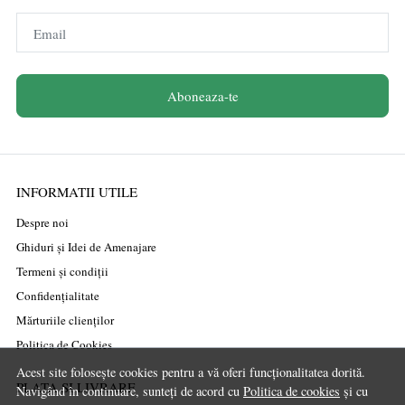
Email
Aboneaza-te
INFORMATII UTILE
Despre noi
Ghiduri și Idei de Amenajare
Termeni și condiții
Confidențialitate
Mărturiile clienților
Politica de Cookies
Acest site folosește cookies pentru a vă oferi funcționalitatea dorită.
PLATA SI LIVRARE
Navigând în continuare, sunteți de acord cu
Politica de cookies
și cu