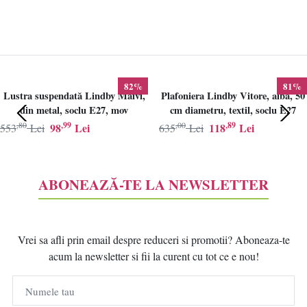
82%
81%
Lustra suspendată Lindby Maivi,
Plafoniera Lindby Vitore, alba, 50
din metal, soclu E27, mov
cm diametru, textil, soclu E27
,80
,99
,00
,89
98
Lei
118
Lei
553
Lei
635
Lei
ABONEAZĂ-TE LA NEWSLETTER
Vrei sa afli prin email despre reduceri si promotii? Aboneaza-te
acum la newsletter si fii la curent cu tot ce e nou!
Numele tau