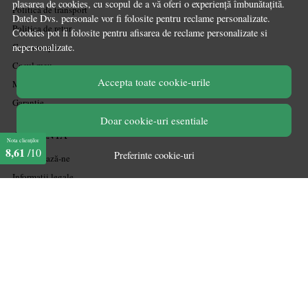
plasarea de cookies, cu scopul de a vă oferi o experiență îmbunătațită.
Politica de transport
Datele Dvs. personale vor fi folosite pentru reclame personalizate.
Politica de retur
Cookies pot fi folosite pentru afisarea de reclame personalizate si
Cum cumpăr
nepersonalizate.
Coșul meu
Accepta toate cookie-urile
Metode de plată
Garanție
Doar cookie-uri esentiale
ASISTENTA
Nota clienților
8,61
/10
Preferinte cookie-uri
Contactează-ne
Informatii legale
Întrebări frecvente
ANPC
Soluționarea litigiilor
CONT CLIENT
Acces cont
Înregistrare