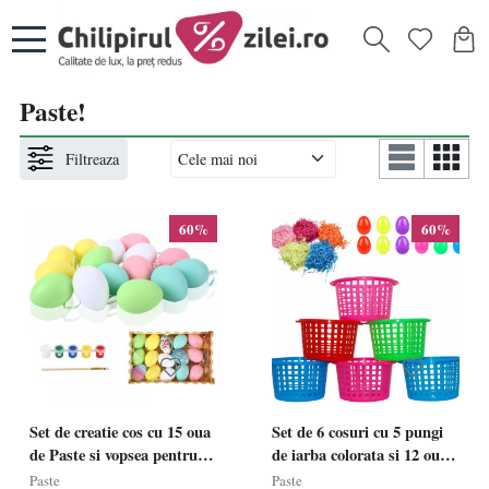
Paste!
Filtreaza
60%
60%
Set de creatie cos cu 15 oua
Set de 6 cosuri cu 5 pungi
de Paste si vopsea pentru
de iarba colorata si 12 oua
pictat FORMIZON,
pentru Paste Holady,
Paste
Paste