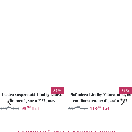
82%
81%
Lustra suspendată Lindby Maivi,
Plafoniera Lindby Vitore, alba, 50
din metal, soclu E27, mov
cm diametru, textil, soclu E27
,80
,99
,00
,89
98
Lei
118
Lei
553
Lei
635
Lei