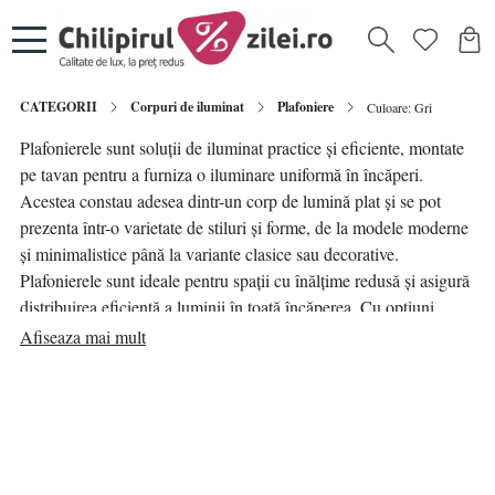
CATEGORII
Corpuri de iluminat
Plafoniere
Culoare: Gri
Plafonierele sunt soluții de iluminat practice și eficiente, montate
pe tavan pentru a furniza o iluminare uniformă în încăperi.
Acestea constau adesea dintr-un corp de lumină plat și se pot
prezenta într-o varietate de stiluri și forme, de la modele moderne
și minimalistice până la variante clasice sau decorative.
Plafonierele sunt ideale pentru spații cu înălțime redusă și asigură
distribuirea eficientă a luminii în toată încăperea. Cu opțiuni
precum tehnologia LED sau variante cu difuzoare pentru
Afiseaza mai mult
distribuție uniformă a luminii, plafonierele nu doar îndeplinesc
rolul practic de iluminare generală, ci contribuie și la atmosfera și
designul interior al unei locuințe sau spații comerciale.