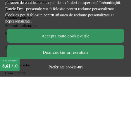
Ghiduri și Idei de Amenajare
plasarea de cookies, cu scopul de a vă oferi o experiență îmbunătațită.
Datele Dvs. personale vor fi folosite pentru reclame personalizate.
Termeni și condiții
Cookies pot fi folosite pentru afisarea de reclame personalizate si
Confidențialitate
nepersonalizate.
Mărturiile clienților
Politica de Cookies
Accepta toate cookie-urile
PLATA SI LIVRARE
Doar cookie-uri esentiale
Politica de transport
Nota clienților
Politica de retur
8,61
/10
Preferinte cookie-uri
Cum cumpăr
Coșul meu
Metode de plată
Garanție
ASISTENTA
Contactează-ne
Informatii legale