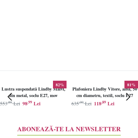
82%
81%
Lustra suspendată Lindby Maivi,
Plafoniera Lindby Vitore, alba, 50
din metal, soclu E27, mov
cm diametru, textil, soclu E27
,80
,99
,00
,89
98
Lei
118
Lei
553
Lei
635
Lei
ABONEAZĂ-TE LA NEWSLETTER