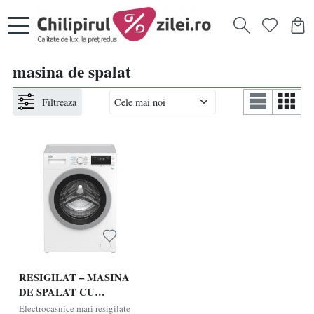
masina de spalat
Filtreaza
RESIGILAT – MASINA
DE SPALAT CU
USCATOR BEKO
Electrocasnice mari resigilate