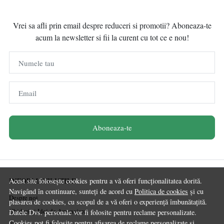
Vrei sa afli prin email despre reduceri si promotii? Aboneaza-te
acum la newsletter si fii la curent cu tot ce e nou!
Numele tau
Email
Aboneaza-te
INFORMATII UTILE
Acest site folosește cookies pentru a vă oferi funcționalitatea dorită.
Navigând în continuare, sunteți de acord cu
Politica de cookies
și cu
Despre noi
plasarea de cookies, cu scopul de a vă oferi o experiență îmbunătațită.
Ghiduri și Idei de Amenajare
Datele Dvs. personale vor fi folosite pentru reclame personalizate.
Cookies pot fi folosite pentru afisarea de reclame personalizate si