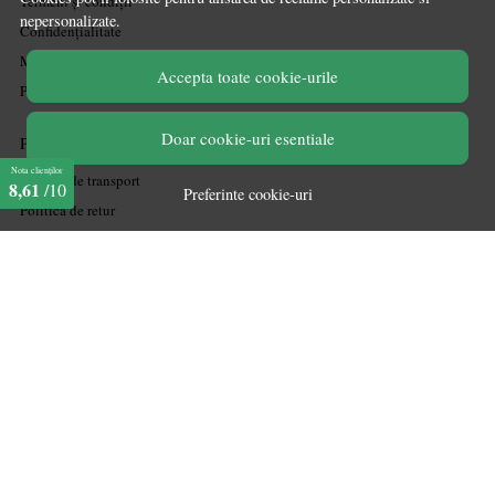
Termeni și condiții
nepersonalizate.
Confidențialitate
Mărturiile clienților
Accepta toate cookie-urile
Politica de Cookies
Doar cookie-uri esentiale
PLATA SI LIVRARE
Nota clienților
Politica de transport
8,61
/10
Preferinte cookie-uri
Politica de retur
Cum cumpăr
Coșul meu
Metode de plată
Garanție
ASISTENTA
Contactează-ne
Informatii legale
Întrebări frecvente