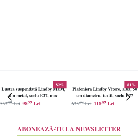
82%
81%
Lustra suspendată Lindby Maivi,
Plafoniera Lindby Vitore, alba, 50
din metal, soclu E27, mov
cm diametru, textil, soclu E27
,80
,99
,00
,89
98
Lei
118
Lei
553
Lei
635
Lei
ABONEAZĂ-TE LA NEWSLETTER