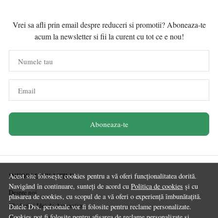
Vrei sa afli prin email despre reduceri si promotii? Aboneaza-te
acum la newsletter si fii la curent cu tot ce e nou!
Numele tau
Email
Aboneaza-te
INFORMATII UTILE
Acest site folosește cookies pentru a vă oferi funcționalitatea dorită.
Navigând în continuare, sunteți de acord cu
Politica de cookies
și cu
Despre noi
plasarea de cookies, cu scopul de a vă oferi o experiență îmbunătațită.
Ghiduri și Idei de Amenajare
Datele Dvs. personale vor fi folosite pentru reclame personalizate.
Cookies pot fi folosite pentru afisarea de reclame personalizate si