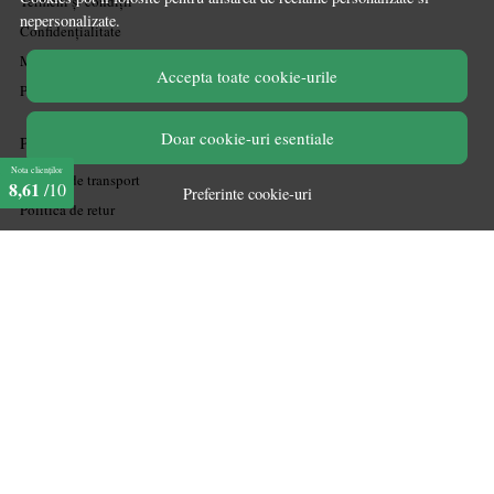
Termeni și condiții
nepersonalizate.
Confidențialitate
Mărturiile clienților
Accepta toate cookie-urile
Politica de Cookies
Doar cookie-uri esentiale
PLATA SI LIVRARE
Nota clienților
Politica de transport
8,61
/10
Preferinte cookie-uri
Politica de retur
Cum cumpăr
Coșul meu
Metode de plată
Garanție
ASISTENTA
Contactează-ne
Informatii legale
Întrebări frecvente