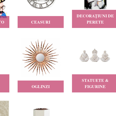
DECORAȚIUNI DE
TO
CEASURI
PERETE
STATUETE &
E
OGLINZI
FIGURINE