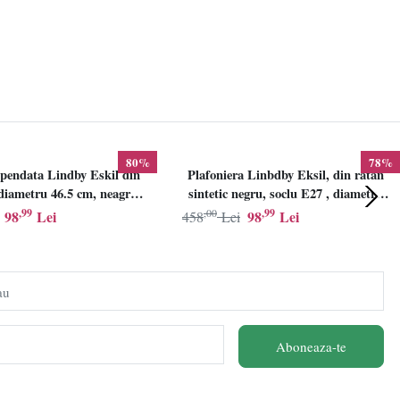
80%
78%
pendata Lindby Eskil din
Plafoniera Linbdby Eksil, din ratan
iametru 46.5 cm, neagra,
sintetic negru, soclu E27 , diametru
E27
46.5cm, LINDBY
,99
,00
,99
98
Lei
98
Lei
458
Lei
au
Aboneaza-te