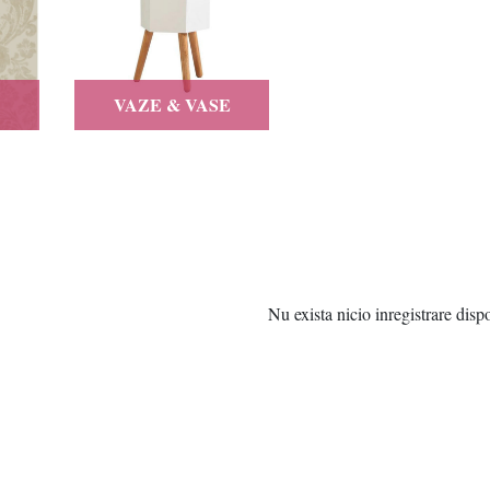
VAZE & VASE
Nu exista nicio inregistrare disp