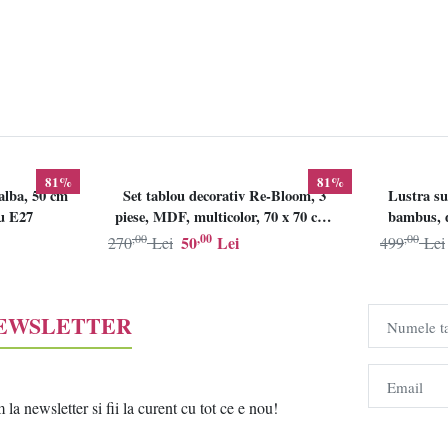
81%
81%
alba, 50 cm
Set tablou decorativ Re-Bloom, 3
Lustra su
lu E27
piese, MDF, multicolor, 70 x 70 cm,
bambus, d
Resigilat, Grad B
,00
,00
,00
50
Lei
270
Lei
499
Lei
NEWSLETTER
Numele t
Email
a newsletter si fii la curent cu tot ce e nou!