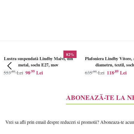
82%
Lustra suspendată Lindby Maivi, din
Plafoniera Lindby Vitore, 
metal, soclu E27, mov
diametru, textil, soc
,80
,99
,00
,89
98
Lei
118
Lei
553
Lei
635
Lei
ABONEAZĂ-TE LA 
Vrei sa afli prin email despre reduceri si promotii? Aboneaza-te acum l