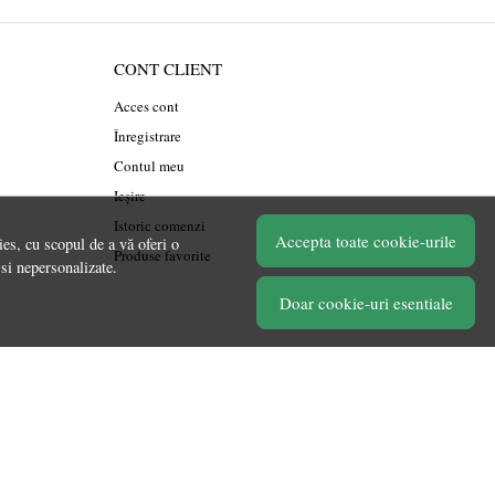
CONT CLIENT
Acces cont
Înregistrare
Contul meu
Ieșire
Istoric comenzi
Accepta toate cookie-urile
es, cu scopul de a vă oferi o
Produse favorite
 si nepersonalizate.
Doar cookie-uri esentiale
© Chilipirul Zilei 2026