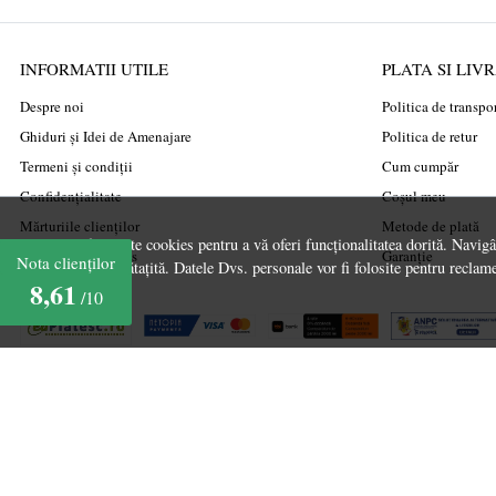
INFORMATII UTILE
PLATA SI LIV
Despre noi
Politica de transpo
Ghiduri și Idei de Amenajare
Politica de retur
Termeni și condiții
Cum cumpăr
Confidențialitate
Coșul meu
Mărturiile clienților
Metode de plată
Acest site folosește cookies pentru a vă oferi funcționalitatea dorită. Navig
Politica de Cookies
Garanție
Nota clienților
experiență îmbunătațită. Datele Dvs. personale vor fi folosite pentru reclame
8,61
/10
marketplace
partner