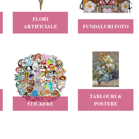
FLORI
ARTIFICIALE
FUNDALURI FOTO
TABLOURI &
STICKERE
POSTERE