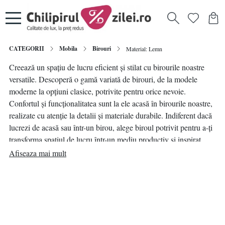
CATEGORII
Mobila
Birouri
Material: Lemn
Creează un spațiu de lucru eficient și stilat cu birourile noastre
versatile. Descoperă o gamă variată de birouri, de la modele
moderne la opțiuni clasice, potrivite pentru orice nevoie.
Confortul și funcționalitatea sunt la ele acasă în birourile noastre,
realizate cu atenție la detalii și materiale durabile. Indiferent dacă
lucrezi de acasă sau într-un birou, alege biroul potrivit pentru a-ți
transforma spațiul de lucru într-un mediu productiv și inspirat.
Explorează acum opțiunile noastre online și adaugă un plus de
Afiseaza mai mult
eficiență și stil biroului tău.