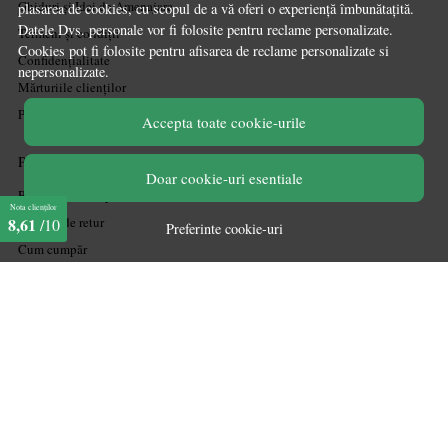
Ghiduri și Idei de Amenajare
plasarea de cookies, cu scopul de a vă oferi o experiență îmbunătațită.
Datele Dvs. personale vor fi folosite pentru reclame personalizate.
Termeni și condiții
Cookies pot fi folosite pentru afisarea de reclame personalizate si
Confidențialitate
nepersonalizate.
Mărturiile clienților
Politica de Cookies
Accepta toate cookie-urile
PLATA SI LIVRARE
Doar cookie-uri esentiale
Politica de transport
Nota clienților
Politica de retur
8,61
/10
Preferinte cookie-uri
Cum cumpăr
Coșul meu
Metode de plată
Garanție
ASISTENTA
Contactează-ne
Informatii legale