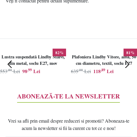
Veți fi contactat pentru detalii suplimentare.
82%
81%
Lustra suspendată Lindby Maivi,
Plafoniera Lindby Vitore, alba, 50
din metal, soclu E27, mov
cm diametru, textil, soclu E27
,80
,99
,00
,89
98
Lei
118
Lei
553
Lei
635
Lei
ABONEAZĂ-TE LA NEWSLETTER
Vrei sa afli prin email despre reduceri si promotii? Aboneaza-te
acum la newsletter si fii la curent cu tot ce e nou!