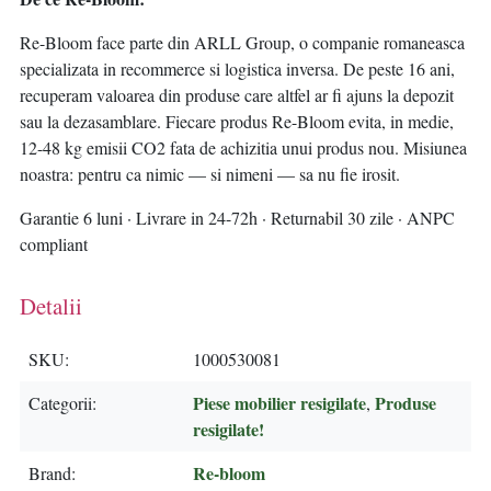
Re-Bloom face parte din ARLL Group, o companie romaneasca
specializata in recommerce si logistica inversa. De peste 16 ani,
recuperam valoarea din produse care altfel ar fi ajuns la depozit
sau la dezasamblare. Fiecare produs Re-Bloom evita, in medie,
12-48 kg emisii CO2 fata de achizitia unui produs nou. Misiunea
noastra: pentru ca nimic — si nimeni — sa nu fie irosit.
Garantie 6 luni · Livrare in 24-72h · Returnabil 30 zile · ANPC
compliant
Detalii
SKU
1000530081
Piese mobilier resigilate
Produse
Categorii
,
resigilate!
Re-bloom
Brand