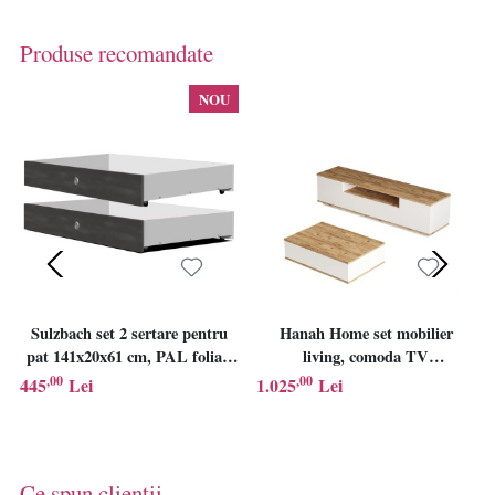
Produse recomandate
NOU
Sulzbach set 2 sertare pentru
Hanah Home set mobilier
pat 141x20x61 cm, PAL foliat,
living, comoda TV
antracit - Verificat A · Re-
180x44.6x44.5 cm + masuta
,00
,00
445
Lei
1.025
Lei
Bloom
cafea 90x28.6x60 cm, PAL
18mm, pin atlantic si alb -
Verificat A · Re-Bloom
Ce spun clientii