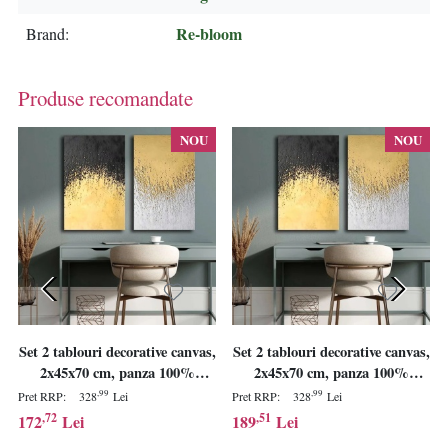
Re-bloom
Brand
Produse recomandate
NOU
NOU
Set 2 tablouri decorative canvas,
Set 2 tablouri decorative canvas,
2x45x70 cm, panza 100%
2x45x70 cm, panza 100%
2.8mm, cadru lemn pin 100%,
2.8mm, cadru lemn pin 100%,
,99
,99
Pret RRP:
328
Lei
Pret RRP:
328
Lei
dimensiune totala 95x70 cm,
dimensiune totala 95x70 cm,
,72
,51
172
Lei
189
Lei
alb/auriu/negru - Verificat A ·
alb/auriu/negru - Verificat A ·