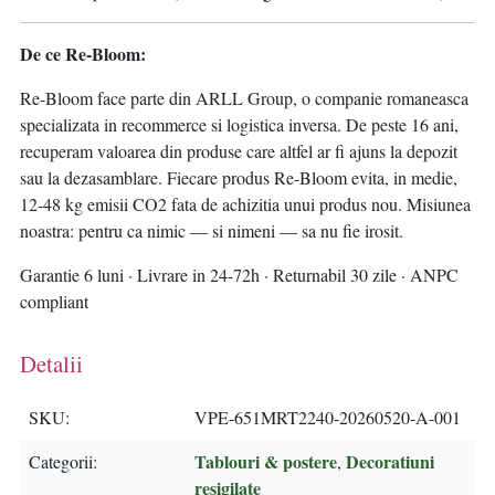
De ce Re-Bloom:
Re-Bloom face parte din ARLL Group, o companie romaneasca
specializata in recommerce si logistica inversa. De peste 16 ani,
recuperam valoarea din produse care altfel ar fi ajuns la depozit
sau la dezasamblare. Fiecare produs Re-Bloom evita, in medie,
12-48 kg emisii CO2 fata de achizitia unui produs nou. Misiunea
noastra: pentru ca nimic — si nimeni — sa nu fie irosit.
Garantie 6 luni · Livrare in 24-72h · Returnabil 30 zile · ANPC
compliant
Detalii
SKU
VPE-651MRT2240-20260520-A-001
Tablouri & postere
Decoratiuni
Categorii
,
resigilate