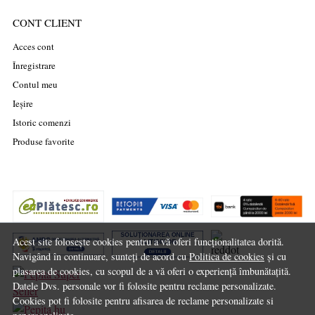
CONT CLIENT
Acces cont
Înregistrare
Contul meu
Ieșire
Istoric comenzi
Produse favorite
Acest site folosește cookies pentru a vă oferi funcționalitatea dorită.
Navigând în continuare, sunteți de acord cu
Politica de cookies
și cu
plasarea de cookies, cu scopul de a vă oferi o experiență îmbunătațită.
Datele Dvs. personale vor fi folosite pentru reclame personalizate.
Cookies pot fi folosite pentru afisarea de reclame personalizate si