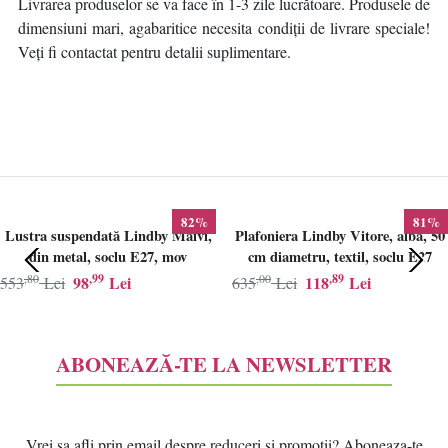
Livrarea produselor se va face în 1-3 zile lucrătoare. Produsele de
dimensiuni mari, agabaritice necesita condiții de livrare speciale!
Veți fi contactat pentru detalii suplimentare.
82%
81%
Lustra suspendată Lindby Maivi,
Plafoniera Lindby Vitore, alba, 50
din metal, soclu E27, mov
cm diametru, textil, soclu E27
,80
,99
,00
,89
98
Lei
118
Lei
553
Lei
635
Lei
ABONEAZĂ-TE LA NEWSLETTER
Vrei sa afli prin email despre reduceri si promotii? Aboneaza-te